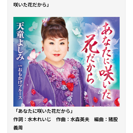
咲いた花だから」
「あなたに咲いた花だから」
作詞：水木れいじ 作曲：水森英夫 編曲：猪股
義周