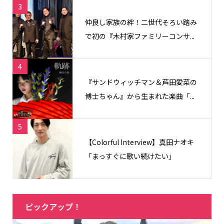
3
仲良し家族の絆！二世代そろい踏み
で初の『木村家ファミリーコンサ...
4
『サンドウィッチマン＆芦田愛菜の
博士ちゃん』から生まれた楽曲「...
5
【Colorful Interview】真田ナオキ
「まっすぐに歌い続けたい」
ピックアップ！