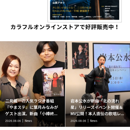
二見颯一の人気ラジオ番組
岩本公水が新曲「北の流れ
『やまステ』に葉月みなみが
星」リリースイベント開催＆
ゲスト出演。新曲「小樽終...
MV公開！本人直伝の歌唱レ...
News
News
2026.08.06
2026.08.06