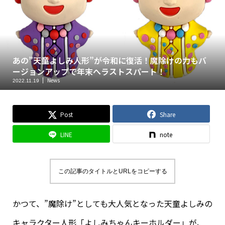
あの”天童よしみ人形”が令和に復活！魔除けの力もバ
ージョンアップで年末へラストスパート！
News
2022.11.19
Post
Share
LINE
note
この記事のタイトルとURLをコピーする
かつて、”魔除け”としても大人気となった天童よしみの
キャラクター人形「よしみちゃんキーホルダー」が、