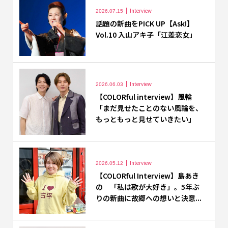
Interview
2026.07.15
話題の新曲をPICK UP【Ask!】
Vol.10 入山アキ子「江差恋女」
Interview
2026.06.03
【COLORful interview】風輪
「まだ見せたことのない風輪を、
もっともっと見せていきたい」
Interview
2026.05.12
【COLORful Interview】島あき
の 「私は歌が大好き」。5年ぶ
りの新曲に故郷への想いと決意...