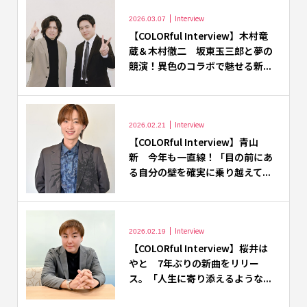
Interview
2026.03.07
【COLORful Interview】木村竜
蔵＆木村徹二 坂東玉三郎と夢の
競演！異色のコラボで魅せる新...
Interview
2026.02.21
【COLORful Interview】青山
新 今年も一直線！「目の前にあ
る自分の壁を確実に乗り越えて...
Interview
2026.02.19
【COLORful Interview】桜井は
やと 7年ぶりの新曲をリリー
ス。「人生に寄り添えるような...