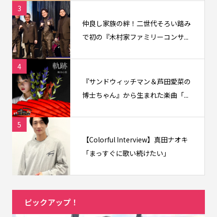
3
仲良し家族の絆！二世代そろい踏み
で初の『木村家ファミリーコンサ...
4
『サンドウィッチマン＆芦田愛菜の
博士ちゃん』から生まれた楽曲「...
5
【Colorful Interview】真田ナオキ
「まっすぐに歌い続けたい」
ピックアップ！