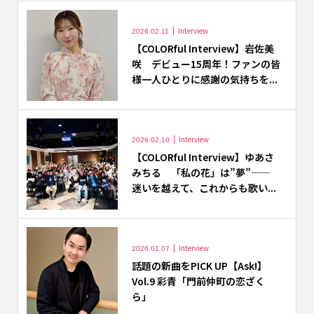
Interview
2026.02.11
【COLORful Interview】岩佐美
咲 デビュー15周年！ファンの皆
様一人ひとりに感謝の気持ちを...
Interview
2026.02.10
【COLORful Interview】ゆあさ
みちる 「私の花」は”夢”——
迷いを越えて、これからも歌い...
Interview
2026.01.07
話題の新曲をPICK UP【Ask!】
Vol.9 彩青「門前仲町の恋ざく
ら」