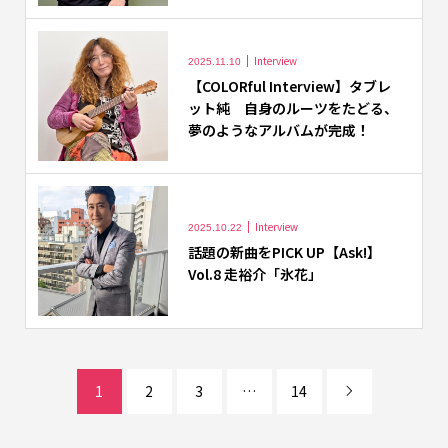
Interview
2025.11.10
【COLORful Interview】タブレ
ット純 自身のルーツをたどる、
夢のようなアルバムが完成！
Interview
2025.10.22
話題の新曲をPICK UP【Ask!】
Vol.8 走裕介「氷花」
1
2
3
…
14
