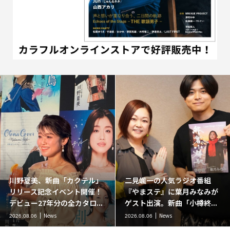
川野夏美、新曲「カクテル」
二見颯一の人気ラジオ番組
リリース記念イベント開催！
『やまステ』に葉月みなみが
デビュー27年分の全カタロ...
ゲスト出演。新曲「小樽終...
News
News
2026.08.06
2026.08.06