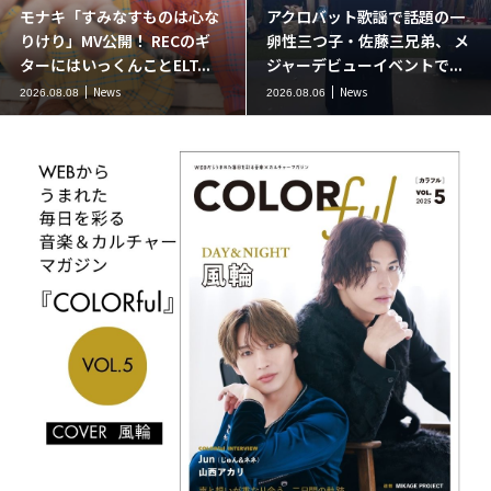
話題の一
川野夏美、新曲「カクテル」
二見颯一の人気ラジ
兄弟、 メ
リリース記念イベント開催！
『やまステ』に葉月
で...
デビュー27年分の全カタロ...
ゲスト出演。新曲「小
News
News
2026.08.06
2026.08.06