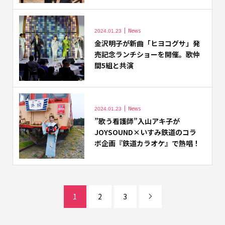
News
2024.01.23
金沢明子が新曲「ヒヨコグサ」発
売記念ランチショーを開催。歌仲
間5組と共演
News
2024.01.23
”歌う看護師”入山アキ子が
JOYSOUND×いすみ鉄道のコラ
ボ企画『鉄道カラオケ』で熱唱！
1
2
3
