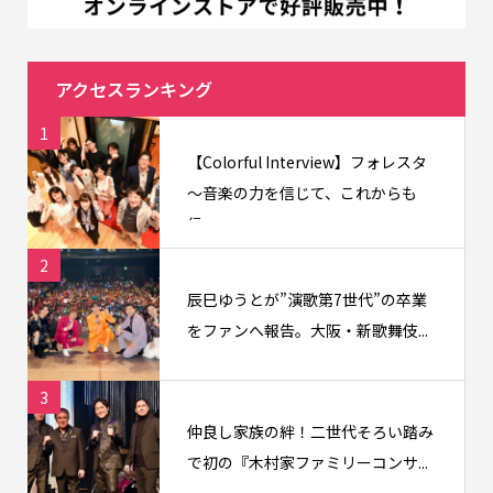
アクセスランキング
1
【Colorful Interview】フォレスタ
〜音楽の力を信じて、これからも
信...
2
辰巳ゆうとが”演歌第7世代”の卒業
をファンへ報告。大阪・新歌舞伎...
3
仲良し家族の絆！二世代そろい踏み
で初の『木村家ファミリーコンサ...