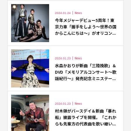
News
2024.01.24
今年メジャーデビュー5周年！東
京力車「握手をしよう～世界の国
からこんにちは～」がオリコン...
News
2024.01.23
水森かおりが新曲「三陸挽歌」＆
DVD『メモリアルコンサート～歌
謡紀行～』発売記念ミニステー...
News
2024.01.23
村木弾がバースデイ＆新曲「暴れ
船」披露ライブを開催。「これか
らも先輩方の代表曲を歌い継い...