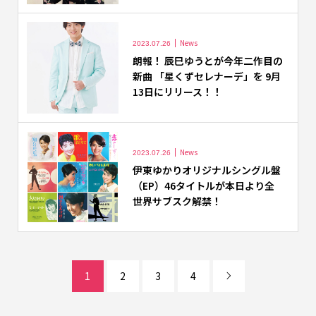
News
2023.07.26
朗報！ 辰巳ゆうとが今年二作目の
新曲 「星くずセレナーデ」を 9月
13日にリリース！！
News
2023.07.26
伊東ゆかりオリジナルシングル盤
（EP）46タイトルが本日より全
世界サブスク解禁！
1
2
3
4
