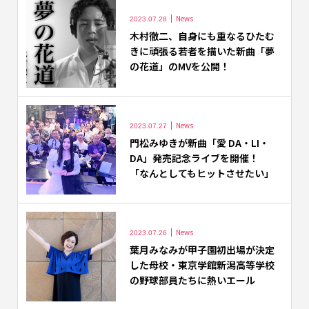
News
2023.07.28
木村徹二、自身にも重なるひたむ
きに頑張る若者を描いた新曲「夢
の花道」のMVを公開！
News
2023.07.27
門松みゆきが新曲「愛 DA・LI・
DA」発売記念ライブを開催！
「なんとしてもヒットさせたい」
News
2023.07.26
葉月みなみが甲子園初出場が決定
した母校・東京学館新潟高等学校
の野球部員たちに熱いエール