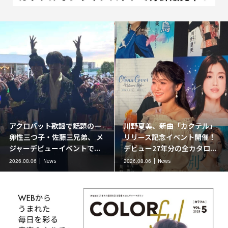
アクロバット歌謡で話題の一
川野夏美、新曲「カクテル」
卵性三つ子・佐藤三兄弟、 メ
リリース記念イベント開催！
ジャーデビューイベントで...
デビュー27年分の全カタロ...
News
News
2026.08.06
2026.08.06