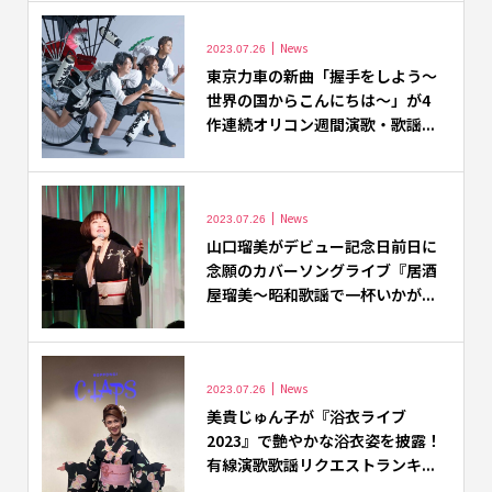
News
2023.07.26
東京力車の新曲「握手をしよう～
世界の国からこんにちは～」が4
作連続オリコン週間演歌・歌謡...
News
2023.07.26
山口瑠美がデビュー記念日前日に
念願のカバーソングライブ『居酒
屋瑠美～昭和歌謡で一杯いかが...
News
2023.07.26
美貴じゅん子が『浴衣ライブ
2023』で艶やかな浴衣姿を披露！
有線演歌歌謡リクエストランキ...