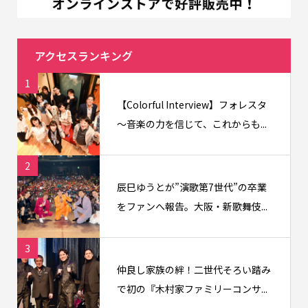
アクセスランキング
1
【Colorful Interview】フォレスタ
〜音楽の力を信じて、これからも...
2
辰巳ゆうとが”演歌第7世代”の卒業
をファンへ報告。大阪・新歌舞伎...
3
仲良し家族の絆！二世代そろい踏み
で初の『木村家ファミリーコンサ...