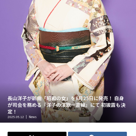
長山洋子が新曲「昭和の女」を6月25日に発売！ 自身
が司会を務める『洋子の演歌一直線』にて 初披露も決
定！
News
2025.05.12