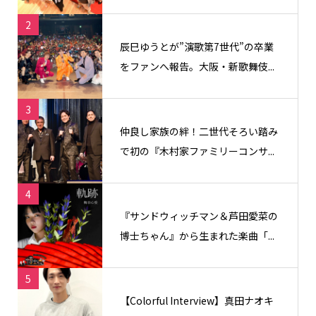
2
辰巳ゆうとが”演歌第7世代”の卒業
をファンへ報告。大阪・新歌舞伎...
3
仲良し家族の絆！二世代そろい踏み
で初の『木村家ファミリーコンサ...
4
『サンドウィッチマン＆芦田愛菜の
博士ちゃん』から生まれた楽曲「...
5
【Colorful Interview】真田ナオキ