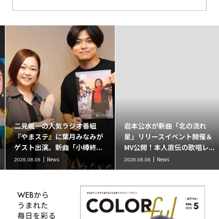
二見颯一の人気ラジオ番組
岩本公水が新曲「北の流れ
『やまステ』に葉月みなみが
星」リリースイベント開催＆
ゲスト出演。新曲「小樽終...
MV公開！本人直伝の歌唱レ...
News
News
2026.08.06
2026.08.06