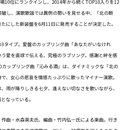
登場10位にランクインし、2014年から続くTOP10入りを12
を突破し、演歌歌謡では異例の勢いを見せる中、「北の断
たにした新装盤を6月11日に発売することが決定した。
の3タイプ。愛盤のカップリング曲「あなたがいなけれ
いう愛を直球で伝える、究極のラブソング。感謝と絆を感
のカップリング曲「沁みる酒」は、ダイナミックな「北の
詩で、女心の悲哀を情感たっぷりに歌ったマイナー演歌。
は、雨が降りしきる七夕、逢えない切なさを歌いながら、
謡となっている。
、作曲・水森英夫氏、編曲・竹内弘一氏による楽曲。行き