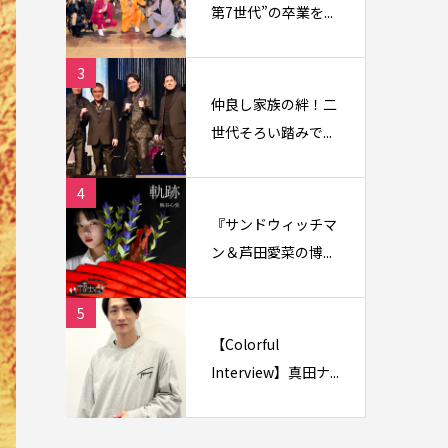
第7世代”の卒業を...
3
仲良し家族の絆！二
世代そろい踏みで...
4
『サンドウィッチマ
ン＆芦田愛菜の博...
5
【Colorful
Interview】真田ナ...