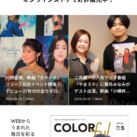
川野夏美、新曲「カクテル」
二見颯一の人気ラジオ番組
リリース記念イベント開催！
『やまステ』に葉月みなみが
デビュー27年分の全カタロ...
ゲスト出演。新曲「小樽終...
News
News
2026.08.06
2026.08.06