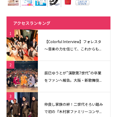
アクセスランキング
1
【Colorful Interview】フォレスタ
〜音楽の力を信じて、これからも...
2
辰巳ゆうとが”演歌第7世代”の卒業
をファンへ報告。大阪・新歌舞伎...
3
仲良し家族の絆！二世代そろい踏み
で初の『木村家ファミリーコンサ...