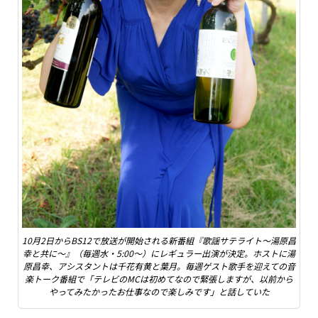
10月2日からBS12で放送が開始される新番組『歌謡サテライト～湯原昌
幸と共に～』（毎週水・5:00〜）にレギュラー出演が決定。ホストに湯
原昌幸、アシスタントは千花有黄と葉月。毎週ゲスト歌手を迎えての音
楽トーク番組で「テレビのMCは初めてなので緊張しますが、以前から
やってみたかったお仕事なので楽しみです」と話していた