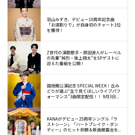
羽山みずき、デビュー10周年記念曲
「お湯割りで」が自身初のチャート1位
を獲得！
Z世代の演歌歌手・原田波人がレーベル
の先輩”純烈・後上翔太”をSPゲストに
迎えた番組を公開！
国技館公演記念 SPECIAL WEEK！丘み
どりが選ぶ“生で見てほしいライブパフ
ォーマンス”3曲限定配信！！ 9月3日...
KANAがデビュー25周年シングル「ラ
ストシーン」「ハートブレイク・ダン
ディー」のヒット祈願＆新曲披露会を...