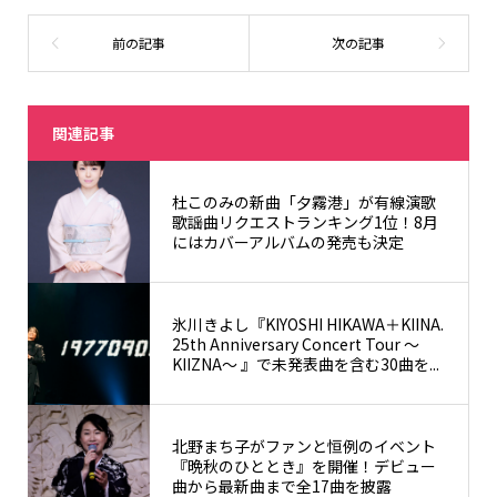
関連記事
杜このみの新曲「夕霧港」が有線演歌
歌謡曲リクエストランキング1位！8月
にはカバーアルバムの発売も決定
氷川きよし『KIYOSHI HIKAWA＋KIINA.
25th Anniversary Concert Tour ～
KIIZNA～ 』で未発表曲を含む30曲を...
北野まち子がファンと恒例のイベント
『晩秋のひととき』を開催！デビュー
曲から最新曲まで全17曲を披露