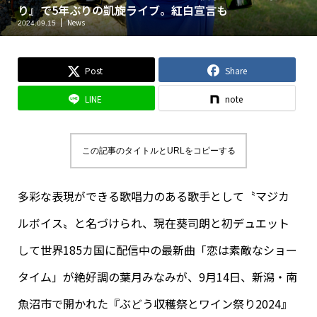
り』で5年ぶりの凱旋ライブ。紅白宣言も
News
2024.09.15
Post
Share
LINE
note
この記事のタイトルとURLをコピーする
多彩な表現ができる歌唱力のある歌手として〝マジカ
ルボイス〟と名づけられ、現在葵司朗と初デュエット
して世界185カ国に配信中の最新曲「恋は素敵なショー
タイム」が絶好調の葉月みなみが、9月14日、新潟・南
魚沼市で開かれた『ぶどう収穫祭とワイン祭り2024』