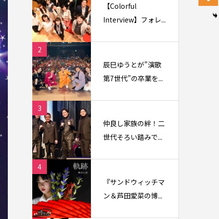
【Colorful
Interview】フォレ...
2
辰巳ゆうとが”演歌
第7世代”の卒業を...
3
仲良し家族の絆！二
世代そろい踏みで...
4
『サンドウィッチマ
ン＆芦田愛菜の博...