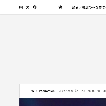
読者／書店のみなさま
Information
柏原芳恵が『A・RU・KU 第三章～