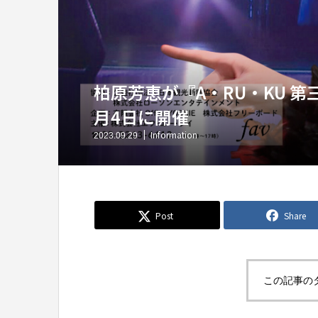
柏原芳恵が『A・RU・KU 第
月4日に開催
Information
2023.09.29
Post
Share
この記事の