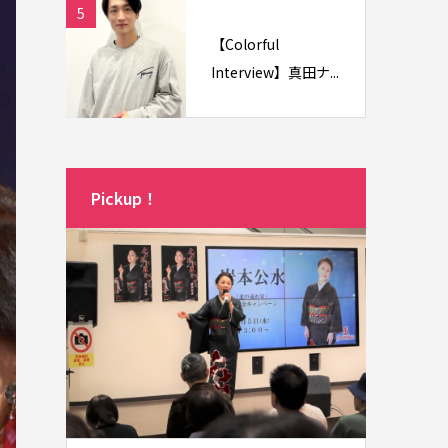
5
【Colorful
Interview】真田ナ...
Pickup！