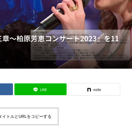
三章～柏原芳恵コンサート2023』を11
LINE
note
タイトルとURLをコピーする