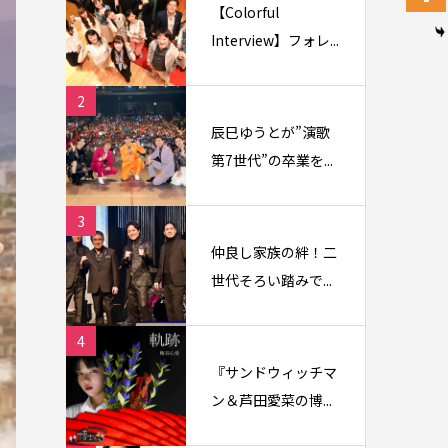
【Colorful
Interview】フォレ...
2
辰巳ゆうとが”演歌
第7世代”の卒業を...
3
仲良し家族の絆！二
世代そろい踏みで...
4
『サンドウィッチマ
ン＆芦田愛菜の博...