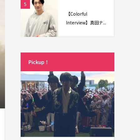
5
【Colorful
Interview】真田ナ...
Pickup！