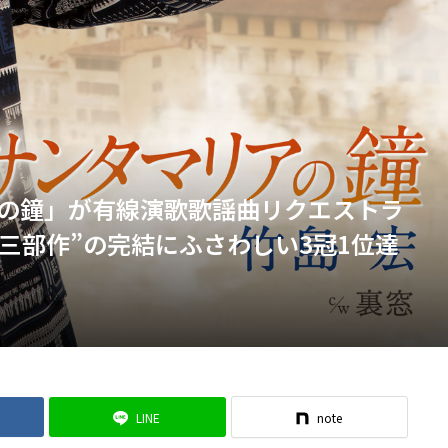
の鐘」が有線演歌歌謡曲リクエストラ
三部作”の完結にふさわしい3冠1位達
LINE
note