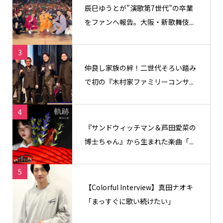
辰巳ゆうとが”演歌第7世代”の卒業
をファンへ報告。大阪・新歌舞伎...
3
仲良し家族の絆！二世代そろい踏み
で初の『木村家ファミリーコンサ...
4
『サンドウィッチマン＆芦田愛菜の
博士ちゃん』から生まれた楽曲「...
5
【Colorful Interview】真田ナオキ
「まっすぐに歌い続けたい」