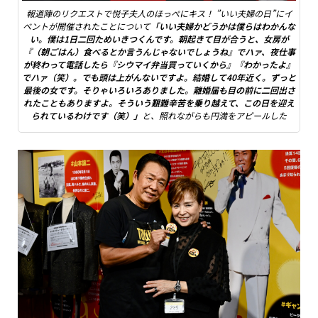
報道陣のリクエストで悦子夫人のほっぺにキス！ ”いい夫婦の日”にイ
ベントが開催されたことについて
「いい夫婦かどうかは僕らはわかんな
い。僕は1日二回ためいきつくんです。朝起きて目が合うと、女房が
『（朝ごはん）食べるとか言うんじゃないでしょうね』でハァ、夜仕事
が終わって電話したら『シウマイ弁当買っていくから』『わかったよ』
でハァ（笑）。でも頭は上がんないですよ。結婚して40年近く。ずっと
最後の女です。そりゃいろいろありました。離婚届も目の前に二回出さ
れたこともありますよ。そういう艱難辛苦を乗り越えて、この日を迎え
られているわけです（笑）」
と、照れながらも円満をアピールした