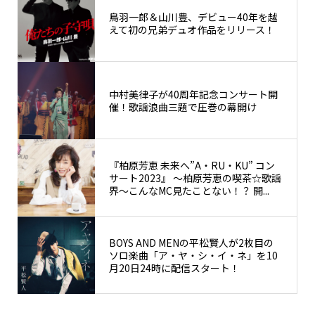
鳥羽一郎＆山川豊、デビュー40年を越
えて初の兄弟デュオ作品をリリース！
中村美律子が40周年記念コンサート開
催！歌謡浪曲三題で圧巻の幕開け
『柏原芳恵 未来へ”A・RU・KU” コン
サート2023』 〜柏原芳恵の喫茶☆歌謡
界〜こんなMC見たことない！？ 開...
BOYS AND MENの平松賢人が2枚目の
ソロ楽曲「ア・ヤ・シ・イ・ネ」を10
月20日24時に配信スタート！