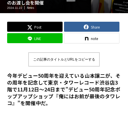
のお渡し会を開催
News
2024.11.22
Post
Share
LINE
note
この記事のタイトルとURLをコピーする
今年デビュー50周年を迎えている山本譲二が、そ
の周年を記念して東京・タワーレコード渋谷店3
階で11月12日〜24日まで”デビュー50周年記念ポ
ップアップショップ『俺にはお前が最後のタワレ
コ』”を開催中だ。