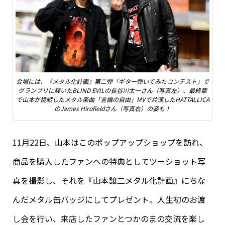
会場には、『メタル化計画』第二弾「ギター弾いてみたコンテスト」で
グランプリに輝いたBLIND EVILの長谷川太一さん（写真左）、最終章
で山本が挑戦したメタル楽曲「言論の自由」MVで共演したHATTALLICA
のJames Hirofieldさん（写真右）の姿も！
11月22日、山本はこのポップアップショップを訪れ、
商品を購入したファンへの特典としてツーショット写
真を撮影し、それを『山本譲二メタル化計画』にちな
んだメタル缶バッジにしてプレゼント。人生初のお渡
し会を行い、来店したファンとつかのまの交流を楽し