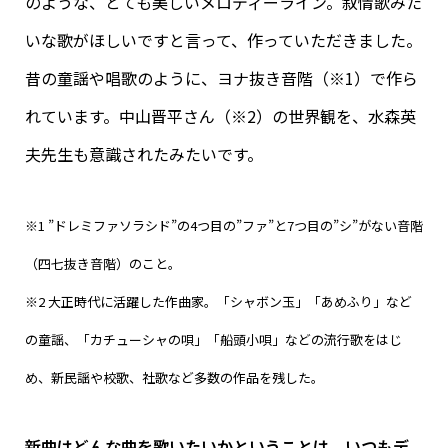
のような、とても美しいメロディーライン。叙情歌みた
いな歌がほしいですと言って、作っていただきました。
昔の童謡や唱歌のように、ヨナ抜き音階（※1）で作ら
れています。中山晋平さん（※2）の世界観を、水森英
夫先生も意識されたみたいです。
※1 ”ドレミファソラシド”の4つ目の”ファ”と7つ目の”シ”がない音階
（四七抜き音階）のこと。
※2 大正時代に活躍した作曲家。「シャボン玉」「あめふり」など
の童謡、「カチューシャの唄」「船頭小唄」などの流行歌をはじ
め、新民謡や校歌、社歌など多数の作品を残した。
新曲はどんな曲を歌いたいかということは、いつもデ