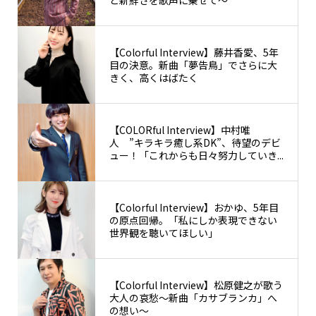
【Colorful Interview】藤井香愛、5年
目の決意。新曲「夢告鳥」でさらに大
きく、高くはばたく
【COLORful Interview】中村唯
人 ”キラキラ癒し系DK”、待望のデビ
ュー！「これからも日々努力していき...
【Colorful Interview】おかゆ、5年目
の原点回帰。「私にしか表現できない
世界観を聴いてほしい」
【Colorful Interview】松原健之が歌う
大人の哀愁〜新曲「カサブランカ」へ
の想い〜