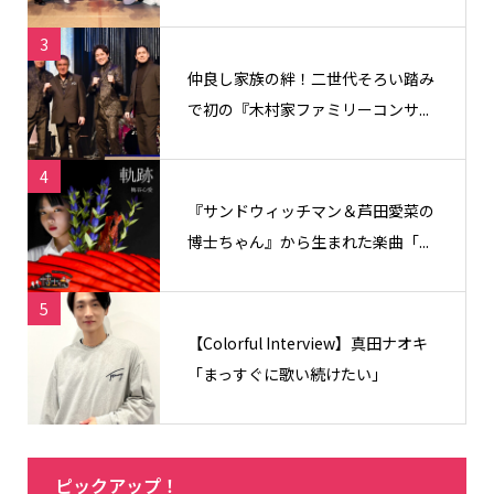
3
仲良し家族の絆！二世代そろい踏み
で初の『木村家ファミリーコンサ...
4
『サンドウィッチマン＆芦田愛菜の
博士ちゃん』から生まれた楽曲「...
5
【Colorful Interview】真田ナオキ
「まっすぐに歌い続けたい」
ピックアップ！