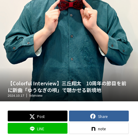
【Colorful Interview】三丘翔太 10周年の節目を前
に新曲「ゆうなぎの唄」で聴かせる新境地
Interview
2024.10.17
Post
Share
LINE
note