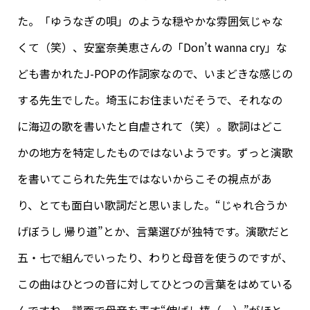
た。「ゆうなぎの唄」のような穏やかな雰囲気じゃな
くて（笑）、安室奈美恵さんの「Don’t wanna cry」な
ども書かれたJ-POPの作詞家なので、いまどきな感じの
する先生でした。埼玉にお住まいだそうで、それなの
に海辺の歌を書いたと自虐されて（笑）。歌詞はどこ
かの地方を特定したものではないようです。ずっと演歌
を書いてこられた先生ではないからこその視点があ
り、とても面白い歌詞だと思いました。“じゃれ合うか
げぼうし 帰り道”とか、言葉選びが独特です。演歌だと
五・七で組んでいったり、わりと母音を使うのですが、
この曲はひとつの音に対してひとつの言葉をはめている
んですね。譜面で母音を表す“伸ばし棒（ー）”がほと