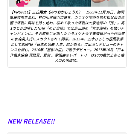
【PROFILE】三丘翔太（みつおかしょうた）
1993年11月30日、静岡
県藤枝市生まれ、神奈川県横浜市育ち。カラオケ喫茶を営む祖父母の影
響で演歌に興味を持ち始め、初めて歌った演歌は大泉逸郎の「孫」。高
1のとき出場したNHK『のど自慢』で北島三郎の「北の漁場」を歌いチ
ャンピオンに。その直後に出場したカラオケ大会で審査員だった作曲家
の水森英夫氏にスカウトされて師事。2015年、五木ひろしの推薦歌手
としてBS朝日『日本の名曲 人生、歌がある』に出演しデビューのチャ
ンスを掴む。2016年「星影の里」で歌手デビュー。2017年10月「日本
作曲家協会 奨励賞」受賞 。歌謡曲のレパートリーは1000曲以上ある懐
メロの伝道師。
NEW RELEASE!!