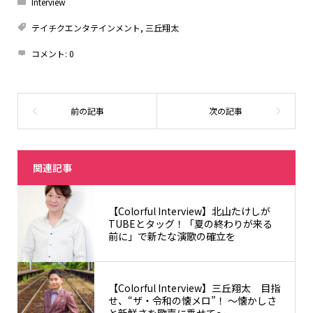
Interview
テイチクエンタテインメント
,
三丘翔太
コメント:
0
関連記事
【Colorful Interview】北山たけしが
TUBEとタッグ！「夏の終わりが来る
前に」で新たな演歌の確立を
【Colorful Interview】三丘翔太 目指
せ、“ザ・令和の懐メロ”！ 〜懐かしさ
と新鮮さを歌声に乗せて〜