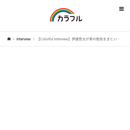
Interview
【Colorful Interview】伊達悠太が男の色気をまとい歌う女唄 〜 新曲「涙のララバイ」〜