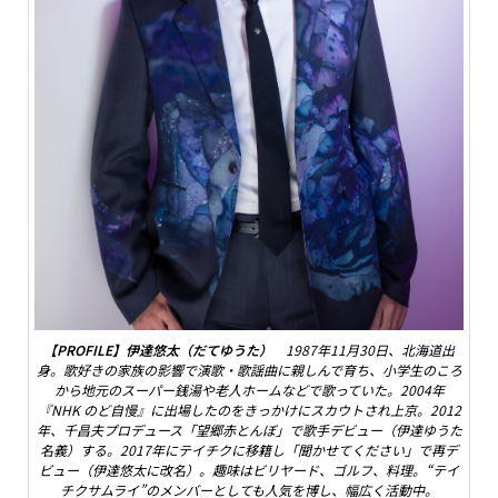
【PROFILE】伊達悠太（だてゆうた）
1987年11月30日、北海道出
身。歌好きの家族の影響で演歌・歌謡曲に親しんで育ち、小学生のころ
から地元のスーパー銭湯や老人ホームなどで歌っていた。2004年
『NHK のど自慢』に出場したのをきっかけにスカウトされ上京。2012
年、千昌夫プロデュース「望郷赤とんぼ」で歌手デビュー（伊達ゆうた
名義）する。2017年にテイチクに移籍し「聞かせてください」で再デ
ビュー（伊達悠太に改名）。趣味はビリヤード、ゴルフ、料理。“テイ
チクサムライ”のメンバーとしても人気を博し、幅広く活動中。