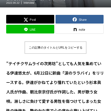
Interview
2022.06.22
Post
Share
LINE
note
この記事のタイトルとURLをコピーする
”テイチクサムライの次男坊”としても人気を集めてい
る伊達悠太が、6月22日に新曲「涙のララバイ」をリリ
ースする。伊達がかねてより憧れていたという杉本眞
人氏が作曲、朝比奈京仔氏が作詞した、男が歌う女
唄。淋しさに負けて愛する男性を傷つけてしまった女
性の後悔を、艶やかな声で心の底から歌い上げてい