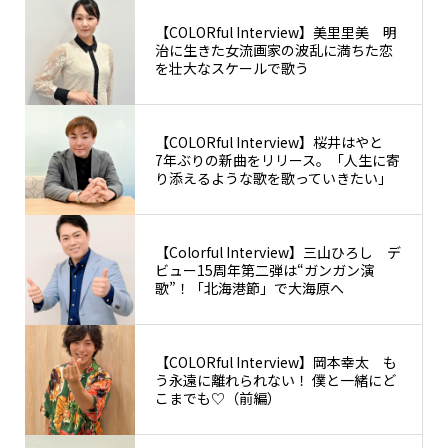
【COLORful Interview】美里里美 明
治に生きた女流画家の波乱に満ちた恋
を壮大なスケールで歌う
【COLORful Interview】桜井はやと
7年ぶりの新曲をリリース。「人生に寄
り添えるような歌を歌っていきたい」
【Colorful Interview】三山ひろし デ
ビュー15周年第二弾は“ガンガン演
歌”！「北海港節」で大海原へ
【COLORful Interview】岡本幸太 も
う永遠に離れられない！ 僕と一緒にど
こまでも♡（前編）