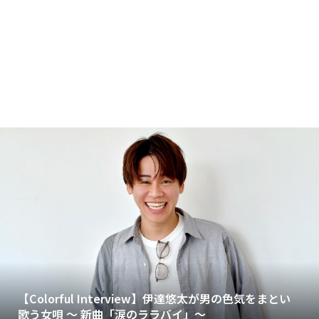
【Colorful Interview】伊達悠太が男の色気をまとい
歌う女唄 〜 新曲「涙のララバイ」〜