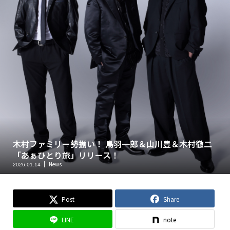
木村ファミリー勢揃い！ 鳥羽一郎＆山川豊＆木村徹二
「あぁひとり旅」リリース！
News
2026.01.14
Post
Share
LINE
note