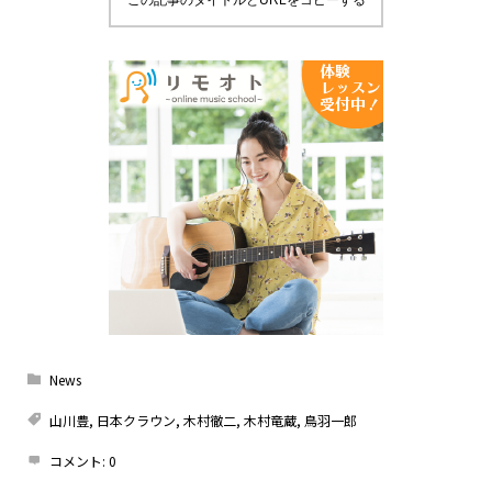
この記事のタイトルとURLをコピーする
News
山川豊
,
日本クラウン
,
木村徹二
,
木村竜蔵
,
鳥羽一郎
コメント:
0