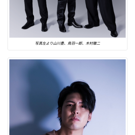
写真左より山川豊、鳥羽一郎、木村徹二