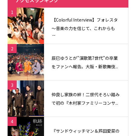
1
【Colorful Interview】フォレスタ
〜音楽の力を信じて、これからも
信...
2
辰巳ゆうとが”演歌第7世代”の卒業
をファンへ報告。大阪・新歌舞伎...
3
仲良し家族の絆！二世代そろい踏み
で初の『木村家ファミリーコンサ...
4
『サンドウィッチマン＆芦田愛菜の