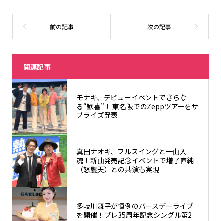
関連記事
モナキ、デビューイベントでさらな
る“歓喜”！ 東名阪でのZeppツアーをサ
プライズ発表
真田ナオキ、フルスイングと一曲入
魂！新曲発売記念イベントで増子直純
（怒髪天）との共演も実現
多岐川舞子が恒例のバースデーライブ
を開催！プレ35周年記念シングル第2