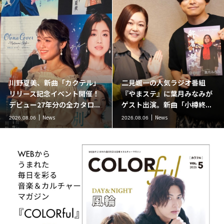
川野夏美、新曲「カクテル」
二見颯一の人気ラジオ番組
リリース記念イベント開催！
『やまステ』に葉月みなみが
デビュー27年分の全カタロ...
ゲスト出演。新曲「小樽終...
News
News
2026.08.06
2026.08.06