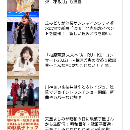
弾「凍る月」も披露
丘みどりが池袋サンシャインシティ噴
水広場で新曲「涙唄」発売記念イベン
トを開催！「新しい丘みどりを聴い...
『柏原芳恵 未来へ”A・RU・KU” コン
サート2023』 〜柏原芳恵の喫茶☆歌謡
界〜こんなMC見たことない！？ 開...
川神あい＆桜井はやと＆レイジュ、浅
草でジョイントランチショー開催。新
曲やカバーなど熱唱
天童よしみが昭和の日に駄菓子屋さん
から生配信！ 昭和百年・駄菓子百選・
天童よしみとあなたが選ぶ昭和の駄...