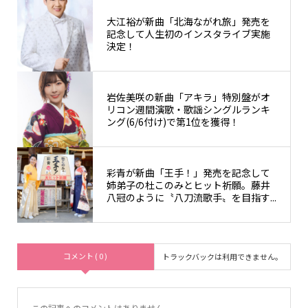
大江裕が新曲「北海ながれ旅」発売を
記念して人生初のインスタライブ実施
決定！
岩佐美咲の新曲「アキラ」特別盤がオ
リコン週間演歌・歌謡シングルランキ
ング(6/6付け)で第1位を獲得！
彩青が新曲「王手！」発売を記念して
姉弟子の杜このみとヒット祈願。藤井
八冠のように〝八刀流歌手〟を目指す...
コメント ( 0 )
トラックバックは利用できません。
この記事へのコメントはありません。