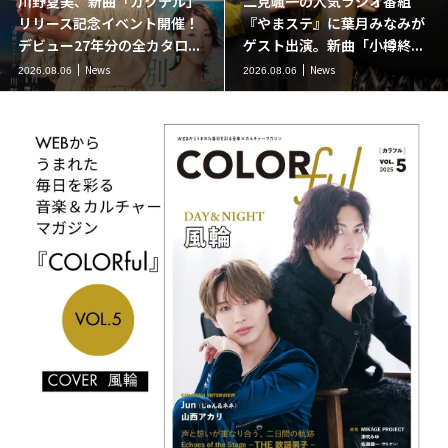
川野夏美、新曲「カクテル」
二見颯一の人気ラジオ番組
リリース記念イベント開催！
『やまステ』に葉月みなみが
デビュー27年分の全カタロ...
ゲスト出演。新曲「小樽終...
News
News
2026.08.06
2026.08.06