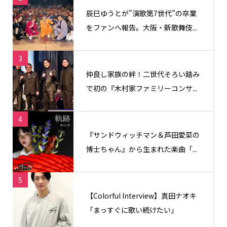
辰巳ゆうとが”演歌第7世代”の卒業
をファンへ報告。大阪・新歌舞伎...
3
仲良し家族の絆！二世代そろい踏み
で初の『木村家ファミリーコンサ...
4
『サンドウィッチマン＆芦田愛菜の
博士ちゃん』から生まれた楽曲「...
5
【Colorful Interview】真田ナオキ
「まっすぐに歌い続けたい」