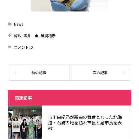
News
純烈
,
酒井一圭
,
風間和彦
コメント:
0
関連記事
市川由紀乃が新曲の舞台となった北海
道・石狩の地を訪れ市長と副市長を表
敬