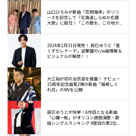
山口ひろみが新曲「恋問海岸」のリリ
ースを記念して『北海道しらぬか応援
大使』に就任！「この歌を、この地か...
2024年1月31日発売！ 辰巳ゆうと「星
くずセレナーデ」追撃盤のc/w曲情報＆
ビジュアルが解禁！！
大江裕が初の浴衣姿を披露！ デビュー
15周年記念曲第2弾の新曲「城崎しぐ
れ月」のMVを公開
辰巳ゆうとが快挙！6作目となる新曲
「心機一転」がオリコン週間演歌・歌
謡シングルランキング 9度目の第1位...