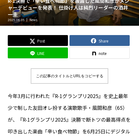
R-1決勝で「辛い食べ物節」を披露した風間和彦がメジ
ャーデビューを発表！ 仕掛け人は純烈リーダーの酒井
一圭
News
2025.06.05
Post
Share
LINE
note
この記事のタイトルとURLをコピーする
今年3月に行われた『R-1グランプリ2025』を史上最年
少で制した友田オレ扮する演歌歌手・風間和彦（65）
が、『R-1グランプリ2025』決勝で断トツの最高得点を
叩き出した楽曲「辛い食べ物節」を6月25日にデジタル