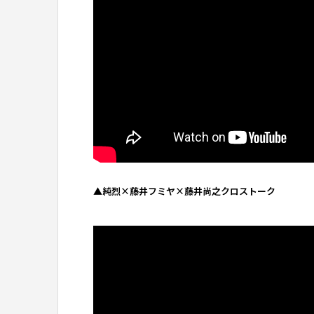
▲純烈×藤井フミヤ×藤井尚之クロストーク