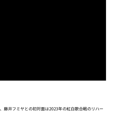
り、藤井フミヤとの初対面は2023年の紅白歌合戦のリハー