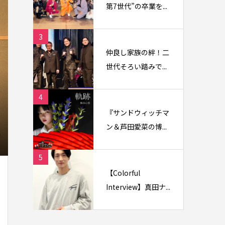
第7世代”の卒業を...
3
仲良し家族の絆！二
世代そろい踏みで...
4
『サンドウィッチマ
ン＆芦田愛菜の博...
5
【Colorful
Interview】真田ナ...