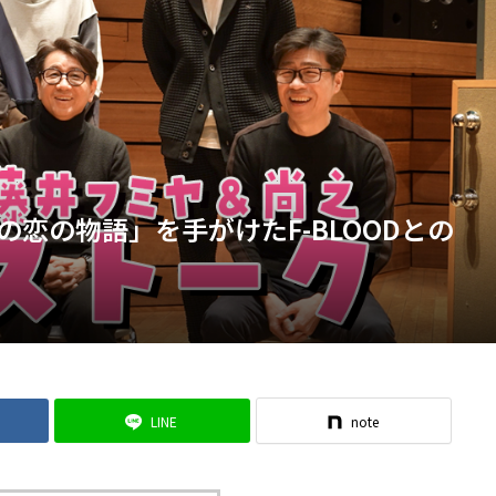
恋の物語」を手がけたF-BLOODとの
LINE
note