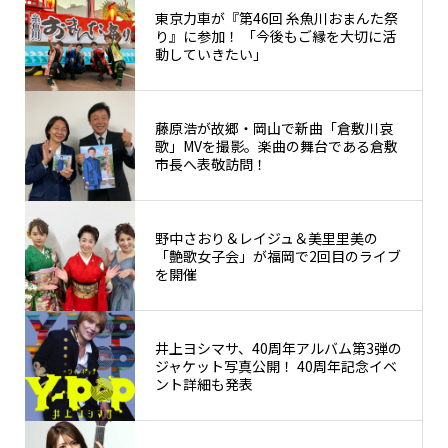
東京力車が『第46回 糸魚川おまんた祭
り』に参加！ 「今後もご縁を大切に活
動していきたい」
藤原浩が故郷・岡山で新曲「倉敷川哀
歌」MVを撮影。楽曲の舞台である倉敷
市長へ表敬訪問！
野中さおり＆レイジュ＆美里里美の
「艶歌女子会」が福岡で2回目のライブ
を開催
井上ヨシマサ、40周年アルバム第3弾の
ジャケット写真公開！ 40周年記念イベ
ント詳細も発表