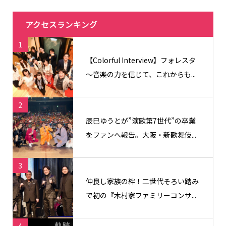
アクセスランキング
1
【Colorful Interview】フォレスタ
〜音楽の力を信じて、これからも...
2
辰巳ゆうとが”演歌第7世代”の卒業
をファンへ報告。大阪・新歌舞伎...
3
仲良し家族の絆！二世代そろい踏み
で初の『木村家ファミリーコンサ...
4