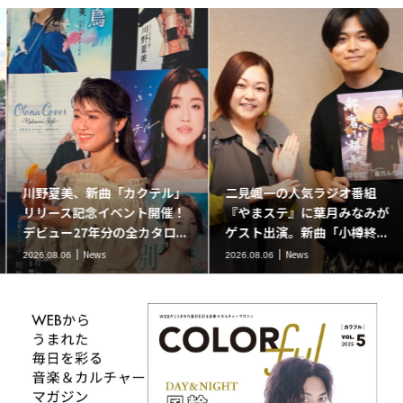
川野夏美、新曲「カクテル」
二見颯一の人気ラジオ番組
リリース記念イベント開催！
『やまステ』に葉月みなみが
デビュー27年分の全カタロ...
ゲスト出演。新曲「小樽終...
News
News
2026.08.06
2026.08.06