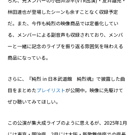
ろん、元メンバーの小田井涼平(VTR出演)・友井雄亮・
林田達也が登場したシーンも余すことなく収録予定
だ。また、今作も純烈の映像商品では定番化してい
る、メンバーによる副音声も収録されており、メンバ
ーと一緒に記念のライブを振り返る雰囲気を味わえる
商品になっている。
さらに、『純烈 in 日本武道館 純烈魂』で披露した曲
目をまとめた
プレイリスト
が公開中。映像に先駆けて
ぜひ聴いてみてほしい。
この公演が集大成ライブのように思えるが、
2025
年
1
月
には東
京・明治座、
2
月には大阪・
新歌舞伎座での座長