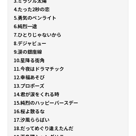
3.ミラクル太陽
4.たった2秒の恋
5.勇気のペンライト
6.純烈一途
7.ひとりじゃないから
8.デジャビュー
9.涙の銀座線
10.星降る街角
11.今夜はドラマチック
12.幸福あそび
13.プロポーズ
14.君が涙をくれる時
15.純烈のハッピーバースデー
16.桜よ散るな
17.汐風ららばい
18.だってめぐり逢えたんだ