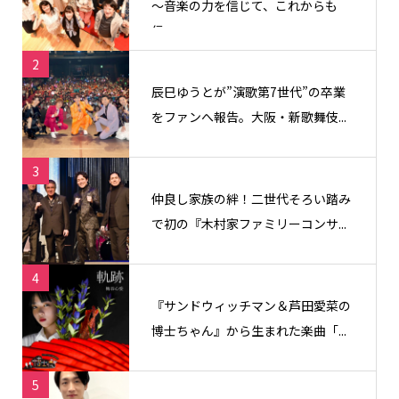
〜音楽の力を信じて、これからも
信...
2
辰巳ゆうとが”演歌第7世代”の卒業
をファンへ報告。大阪・新歌舞伎...
3
仲良し家族の絆！二世代そろい踏み
で初の『木村家ファミリーコンサ...
4
『サンドウィッチマン＆芦田愛菜の
博士ちゃん』から生まれた楽曲「...
5