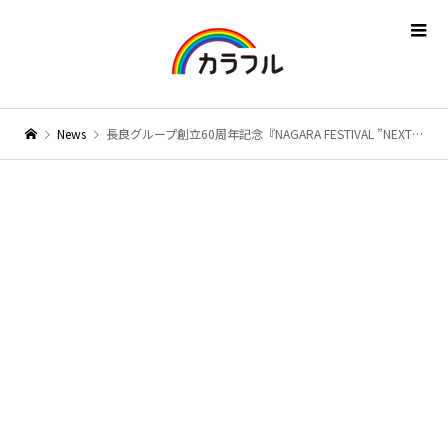
News
長良グループ創立60周年記念『NAGARA FESTIVAL ”NEXT STAGE”』で”ワンチーム”所属タレント全12組が豪華競演！