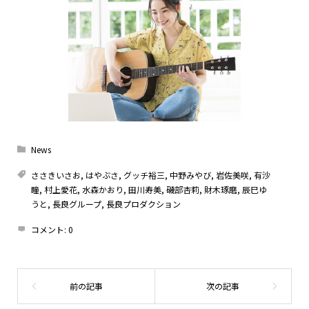
News
ささきいさお
,
はやぶさ
,
グッチ裕三
,
中野みやび
,
岩佐美咲
,
有沙
瞳
,
村上愛花
,
水森かおり
,
田川寿美
,
磯部杏莉
,
財木琢磨
,
辰巳ゆ
うと
,
長良グループ
,
長良プロダクション
コメント:
0