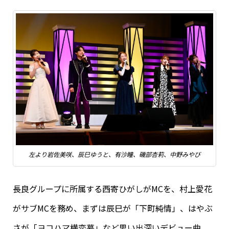
左より岩佐美咲、辰巳ゆうと、有沙瞳、磯部杏莉、中野みやび
長良グループに所属する西寄ひがしがMCを、村上愛花
がサブMCを務め、まずは辰巳が「下町純情」、はやぶ
さが「ヨコハマ横恋慕」など思い出深いデビュー曲