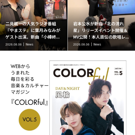
二見颯一の人気ラジオ番組
岩本公水が新曲「北の流れ
『やまステ』に葉月みなみが
星」リリースイベント開催＆
ゲスト出演。新曲「小樽終...
MV公開！本人直伝の歌唱レ...
News
News
2026.08.06
2026.08.06