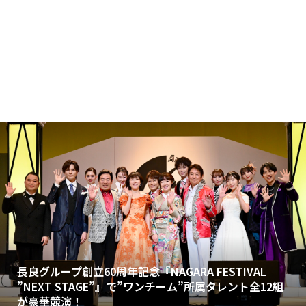
長良グループ創立60周年記念『NAGARA FESTIVAL
”NEXT STAGE”』で”ワンチーム”所属タレント全12組
が豪華競演！