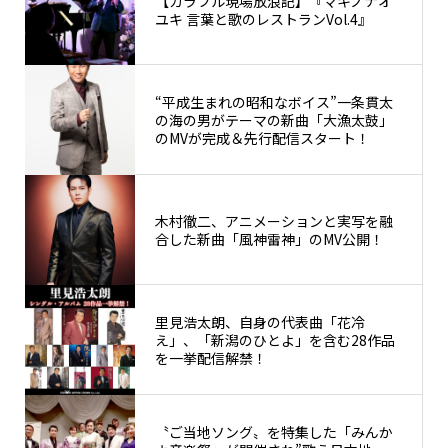
【カラフル現場放浪記】『マキノナオ
ユキ 言葉と歌のレストランVol.4』
“平成生まれの昭和なボイス”一条貫太
の海の男がテーマの新曲「大漁太鼓」
のMVが完成＆先行配信スタート！
木村徹二、アニメーションと実写を融
合した新曲「風神雷神」のMV公開！
里見浩太朗、自身の代表曲「花冷
え」、「新潟のひとよ」を含む28作品
を一挙配信解禁！
〝ご当地ソング〟を特集した「みんか