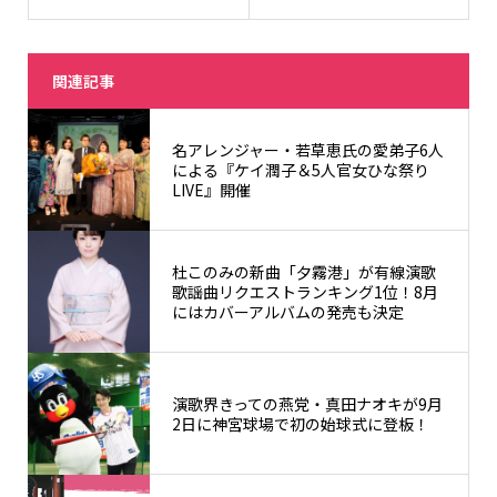
関連記事
名アレンジャー・若草恵氏の愛弟子6人
による『ケイ潤子＆5人官女ひな祭り
LIVE』開催
杜このみの新曲「夕霧港」が有線演歌
歌謡曲リクエストランキング1位！8月
にはカバーアルバムの発売も決定
演歌界きっての燕党・真田ナオキが9月
2日に神宮球場で初の始球式に登板！