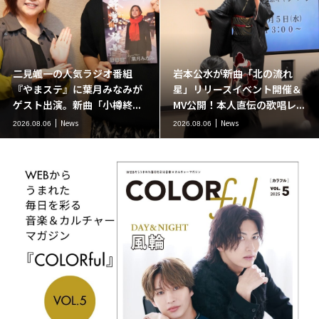
二見颯一の人気ラジオ番組
岩本公水が新曲「北の流れ
『やまステ』に葉月みなみが
星」リリースイベント開催＆
ゲスト出演。新曲「小樽終...
MV公開！本人直伝の歌唱レ...
News
News
2026.08.06
2026.08.06