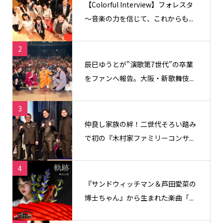
【Colorful Interview】フォレスタ
〜音楽の力を信じて、これからも...
2
辰巳ゆうとが”演歌第7世代”の卒業
をファンへ報告。大阪・新歌舞伎...
3
仲良し家族の絆！二世代そろい踏み
で初の『木村家ファミリーコンサ...
4
『サンドウィッチマン＆芦田愛菜の
博士ちゃん』から生まれた楽曲「...