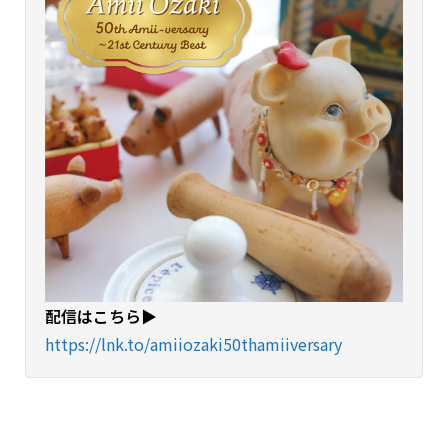
配信はこちら▶︎
https://lnk.to/amiiozaki50thamiiversary