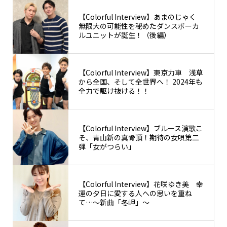
【Colorful Interview】あまのじゃく
無限大の可能性を秘めたダンスボーカ
ルユニットが誕生！（後編）
【Colorful Interview】東京力車 浅草
から全国、そして全世界へ！ 2024年も
全力で駆け抜ける！！
【Colorful Interview】ブルース演歌こ
そ、青山新の真骨頂！期待の女唄第二
弾「女がつらい」
【Colorful Interview】花咲ゆき美 幸
運の夕日に愛する人への思いを重ね
て…〜新曲「冬岬」〜