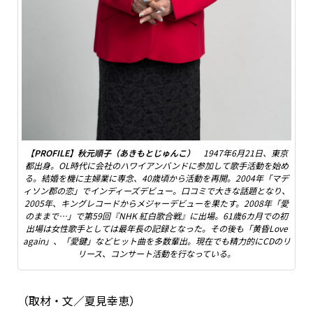
【PROFILE】秋元順子（あきもとじゅんこ）
1947年6月21日、東京
都出身。OL時代に会社のハワイアンバンドに参加して歌手活動を始め
る。結婚を機に主婦業に専念、40歳頃から活動を再開。2004年「マデ
ィソン郡の恋」でインディーズデビュー。口コミで大きな話題となり、
2005年、キングレコードからメジャーデビューを果たす。2008年「愛
のままで…」で第59回『NHK 紅白歌合戦』に出場。61歳6カ月での初
出場は女性歌手としては最年長の記録となった。その後も「黄昏Love
again」、「愛鍵」などヒット曲を多数輩出。現在でも精力的にCDのリ
リース、コンサート活動を行なっている。
（取材・文／夏見幸恵）