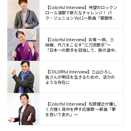
【Colorful Interview】待望のロックン
ロール演歌で新たなチャレンジ！ パ
ク・ジュニョン Vol.1〜新曲「銀閣寺...
【Colorful Interview】彩青 〜唄、三
味線、尺八をこなす“三刀流歌手”〜
「日本一の歌手を目指して、旅の道中...
【COLORful Interview】三山ひろし
皆さんが明日を生きるための、活力の
ような存在に
【Colorful Interview】松原健之が優し
く力強く背中を押す応援歌 〜新曲「夢
を抱いて走れ」〜