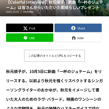
【Colorful Interview】秋元順子 新曲「一杯のジュテ
ーム」は皆さんからいただいた素晴らしいプレゼント
Interview
2022.10.01
Post
Share
LINE
note
この記事のタイトルとURLをコピーする
秋元順子が、10月5日に新曲「一杯のジュテーム」をリ
リースする。以前より秋元を強くリスペクトするシンガ
ーソングライターのおかゆが、秋元をイメージして書
いた大人のためのラヴ･バラード。映画のワンシーンの
ような恋物語を、秋元の独特なハスキーボイスで切な