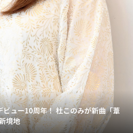
w】祝・デビュー10周年！ 杜このみが新曲「葦
新境地