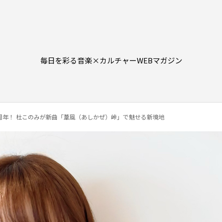
毎日を彩る音楽×カルチャーWEBマガジン
デビュー10周年！ 杜このみが新曲「葦風（あしかぜ）峠」で魅せる新境地