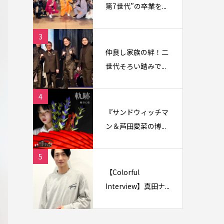
第7世代”の卒業を...
3
仲良し家族の絆！二
世代そろい踏みで...
4
『サンドウィッチマ
ン＆芦田愛菜の博...
5
【Colorful
Interview】真田ナ...