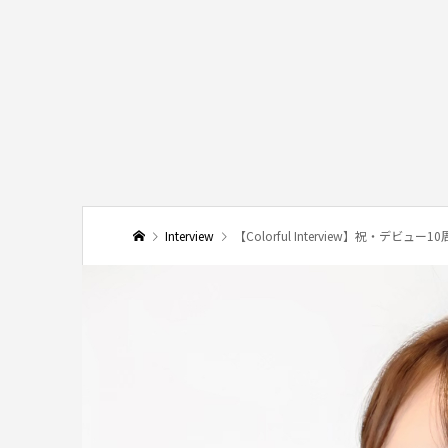
Interview
【Colorful Interview】祝・