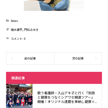
News
楠木康平
,
門松みゆき
コメント:
0
関連記事
歌う看護師・入山アキ子と行く『笑顔
と健康をつなぐシアワセ開運ツアー』
開催！オリジナル達磨を奉納し健康×...