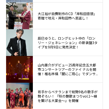
大江裕が自費制作のCD「岸和田音頭」
寄贈で地元・岸和田市へ恩返し！
辰巳ゆうと、ロングヒット中の「ロン
リー・ジェネレーション」の新装盤3タ
イプを9月9日に発売決定！
山内惠介がデビュー25周年記念五大都
市コンサートツアーのファイ ナルを開
催！椎名林檎「闇にご用心」でダンサ...
若手からベテランまで総勢9名の歌手が
勢ぞろい！ 『秋の艶歌まつりvol.1～縁
を繋げる大宴会～』を開催