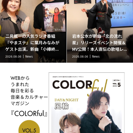
二見颯一の人気ラジオ番組
岩本公水が新曲「北の流れ
『やまステ』に葉月みなみが
星」リリースイベント開催＆
ゲスト出演。新曲「小樽終...
MV公開！本人直伝の歌唱レ...
News
News
2026.08.06
2026.08.06