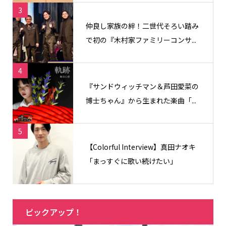
3
仲良し家族の絆！二世代そろい踏み
で初の『木村家ファミリーコンサ...
4
『サンドウィッチマン＆芦田愛菜の
博士ちゃん』から生まれた楽曲「...
5
【Colorful Interview】真田ナオキ
「まっすぐに歌い続けたい」
ピックアップ！