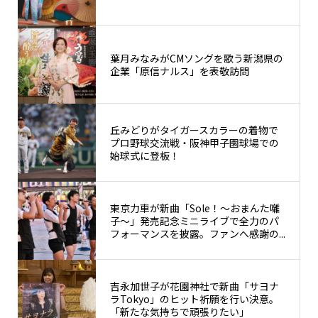
葉月みなみがCMソングを歌う新潟県の
企業「原信ナルス」を表敬訪問
丘みどりがタイガースカラーの着物で
プロ野球交流戦・阪神甲子園球場での
始球式に登板！
東京力車が新曲「Sole！〜おまんた囃
子〜」発売記念ミニライブで全力のパ
フォーマンスを披露。ファンへ感謝の...
吉永加世子が花園神社で新曲「サヨナ
ラTokyo」のヒット祈願を行い決意。
「新たな気持ちで頑張りたい」