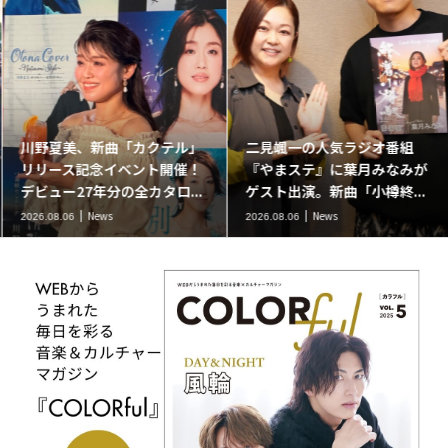
川野夏美、新曲「カクテル」
二見颯一の人気ラジオ番組
リリース記念イベント開催！
『やまステ』に葉月みなみが
デビュー27年分の全カタロ...
ゲスト出演。新曲「小樽終...
News
News
2026.08.06
2026.08.06