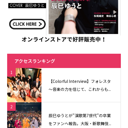
アクセスランキング
1
【Colorful Interview】フォレスタ
〜音楽の力を信じて、これからも...
2
辰巳ゆうとが”演歌第7世代”の卒業
をファンへ報告。大阪・新歌舞伎...