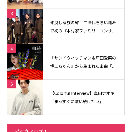
3
仲良し家族の絆！二世代そろい踏み
で初の『木村家ファミリーコンサ...
4
『サンドウィッチマン＆芦田愛菜の
博士ちゃん』から生まれた楽曲「...
5
【Colorful Interview】真田ナオキ
「まっすぐに歌い続けたい」
ピックアップ！