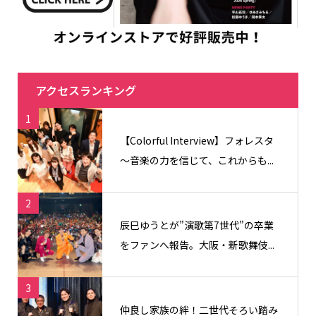
アクセスランキング
1
【Colorful Interview】フォレスタ
〜音楽の力を信じて、これからも...
2
辰巳ゆうとが”演歌第7世代”の卒業
をファンへ報告。大阪・新歌舞伎...
3
仲良し家族の絆！二世代そろい踏み