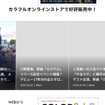
川野夏美、新曲「カクテル」
二見颯一の人気ラジオ番組
リリース記念イベント開催！
『やまステ』に葉月みなみが
デビュー27年分の全カタロ...
ゲスト出演。新曲「小樽終...
News
News
2026.08.06
2026.08.06