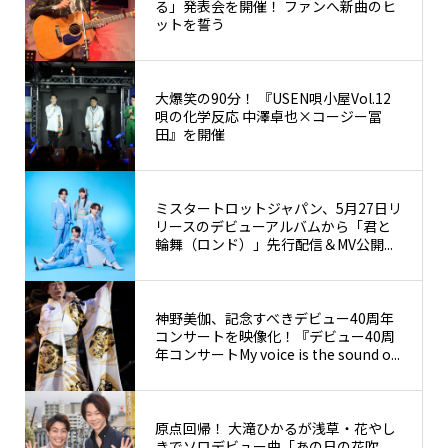
る」発表会を開催！ ファンへ新曲のヒ
ットを誓う
大爆笑の90分！ 『USEN唄小屋Vol.12
唄の化学反応 中澤卓也×コージー冨
田』を開催
ミスタートロットジャパン、5月27日リ
リースのデビューアルバムから「君と
輪舞（ロンド）」先行配信＆MV公開...
神野美伽、記念すべきデビュー40周年
コンサートを映像化！『デビュー40周
年コンサートMy voice is the sound o...
原点回帰！ 大滝ひかるが浅草・花やし
きでソロデビュー曲「あの日の花吹