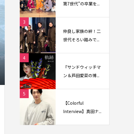
第7世代”の卒業を...
3
仲良し家族の絆！二
世代そろい踏みで...
4
『サンドウィッチマ
ン＆芦田愛菜の博...
5
【Colorful
Interview】真田ナ...