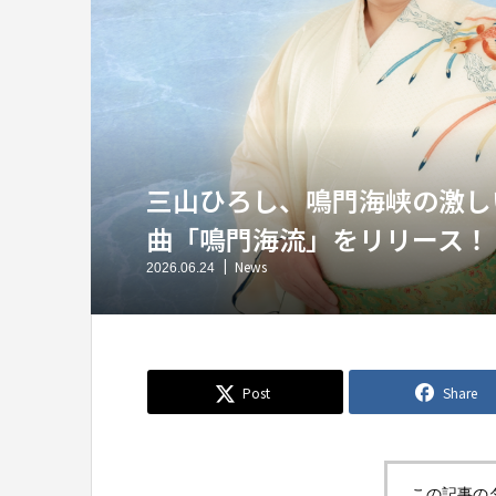
三山ひろし、鳴門海峡の激し
曲「鳴門海流」をリリース！
News
2026.06.24
Post
Share
この記事の