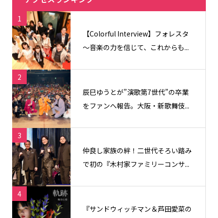
1
【Colorful Interview】フォレスタ
〜音楽の力を信じて、これからも...
2
辰巳ゆうとが”演歌第7世代”の卒業
をファンへ報告。大阪・新歌舞伎...
3
仲良し家族の絆！二世代そろい踏み
で初の『木村家ファミリーコンサ...
4
『サンドウィッチマン＆芦田愛菜の