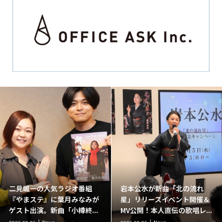
二見颯一の人気ラジオ番組
岩本公水が新曲「北の流れ
『やまステ』に葉月みなみが
星」リリースイベント開催＆
ゲスト出演。新曲「小樽終...
MV公開！本人直伝の歌唱レ...