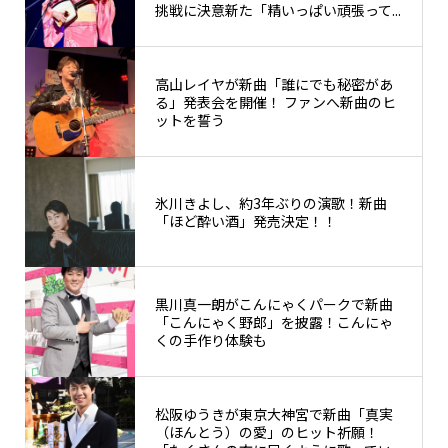
挑戦に決意新た「精いっぱい頑張って...
高山レイヤが新曲「誰にでも秘密があ
る」発表会を開催！ ファンへ新曲のヒ
ットを誓う
氷川きよし、約3年ぶりの演歌！新曲
「ほど酔い酒」発売決定！！
黒川真一朗がこんにゃくパークで新曲
「こんにゃく野郎」を披露！こんにゃ
くの手作り体験も
松阪ゆうきが東京大神宮で新曲「真実
（ほんとう）の愛」のヒット祈願！