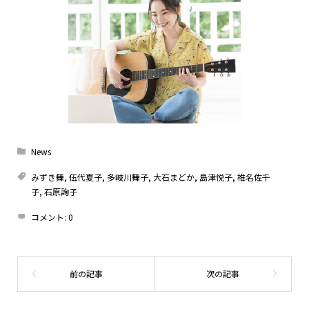
News
みずき舞
,
伍代夏子
,
多岐川舞子
,
大石まどか
,
島津悦子
,
椎名佐千
子
,
石原詢子
コメント:
0