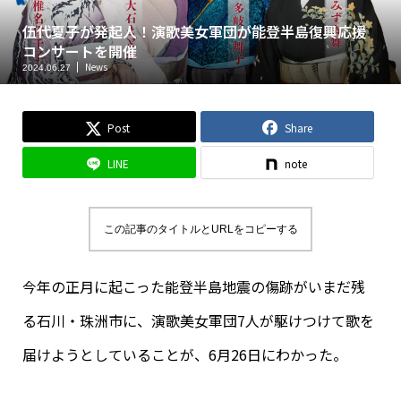
伍代夏子が発起人！演歌美女軍団が能登半島復興応援
コンサートを開催
News
2024.06.27
Post
Share
LINE
note
この記事のタイトルとURLをコピーする
今年の正月に起こった能登半島地震の傷跡がいまだ残
る石川・珠洲市に、演歌美女軍団7人が駆けつけて歌を
届けようとしていることが、6月26日にわかった。