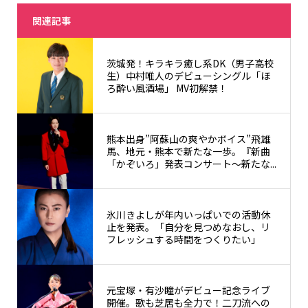
関連記事
茨城発！キラキラ癒し系DK（男子高校
生）中村唯人のデビューシングル「ほ
ろ酔い風酒場」 MV初解禁！
熊本出身”阿蘇山の爽やかボイス”飛雄
馬、地元・熊本で新たな一歩。『新曲
「かぞいろ」発表コンサート～新たな...
氷川きよしが年内いっぱいでの活動休
止を発表。「自分を見つめなおし、リ
フレッシュする時間をつくりたい」
元宝塚・有沙瞳がデビュー記念ライブ
開催。歌も芝居も全力で！二刀流への