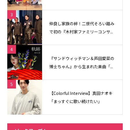
3
仲良し家族の絆！二世代そろい踏み
で初の『木村家ファミリーコンサ...
4
『サンドウィッチマン＆芦田愛菜の
博士ちゃん』から生まれた楽曲「...
5
【Colorful Interview】真田ナオキ
「まっすぐに歌い続けたい」