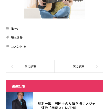
News
坂本冬美
コメント:
0
関連記事
鳥羽一郎、男同士の友情を描くメジャ
ー演歌「朋輩よ」MV公開！