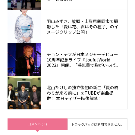
羽山みずき、故郷・山形県鶴岡市で撮
影した「愛は花、君はその種子」のイ
メージクリップ公開！
チョン・テフが日本メジャーデビュー
10周年記念ライブ『Jouful World
2023』開催。「感無量で胸がいっぱ...
北山たけしの独立後初の新曲「夏の終
わりが来る前に」をTUBEが楽曲提
供！ 本日ティザー映像解禁！
コメント ( 0 )
トラックバックは利用できません。