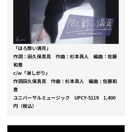
「ほろ酔い満月
」
作詞：⽥久保真⾒ 作曲：杉本眞人 編曲：佐藤
和豊
c/w「淋しがり」
作詞⽥久保真⾒ 作曲：杉本眞人 編曲：佐藤和
豊
ユニバーサルミュージック UPCY-5119 1,400
円（税込）