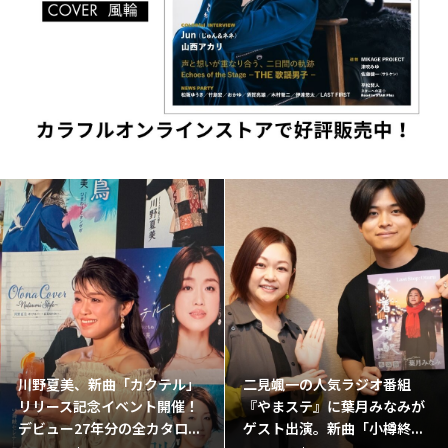
川野夏美、新曲「カクテル」
二見颯一の人気ラジオ番組
リリース記念イベント開催！
『やまステ』に葉月みなみが
デビュー27年分の全カタロ...
ゲスト出演。新曲「小樽終...