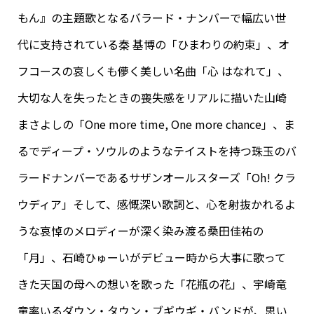
もん』の主題歌となるバラード・ナンバーで幅広い世
代に支持されている秦 基博の「ひまわりの約束」、オ
フコースの哀しくも儚く美しい名曲「心 はなれて」、
大切な人を失ったときの喪失感をリアルに描いた山崎
まさよしの「One more time, One more chance」、ま
るでディープ・ソウルのようなテイストを持つ珠玉のバ
ラードナンバーであるサザンオールスターズ「Oh! クラ
ウディア」そして、感慨深い歌詞と、心を射抜かれるよ
うな哀悼のメロディーが深く染み渡る桑田佳祐の
「月」、石崎ひゅーいがデビュー時から大事に歌って
きた天国の母への想いを歌った「花瓶の花」、宇崎竜
童率いるダウン・タウン・ブギウギ・バンドが、思い