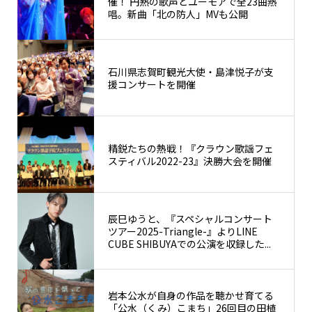
催！ 円熟の歌声とユーモアで全23曲熱
唱。新曲「北の防人」MVも公開
石川県志賀町観光大使・島津悦子が支
援コンサートを開催
精鋭たちの熱戦！『クラウン歌謡フェ
スティバル2022-23』決勝大会を開催
辰巳ゆうと、『スペシャルコンサート
ツアー2025-Triangle-』よりLINE
CUBE SHIBUYAでの公演を収録した...
岩本公水が自身の作品を聴かせ育てる
「公水（くみ）こまち」26回目の田植