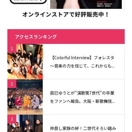
アクセスランキング
1
【Colorful Interview】フォレスタ
〜音楽の力を信じて、これからも...
2
辰巳ゆうとが”演歌第7世代”の卒業
をファンへ報告。大阪・新歌舞伎...
3
仲良し家族の絆！二世代そろい踏み