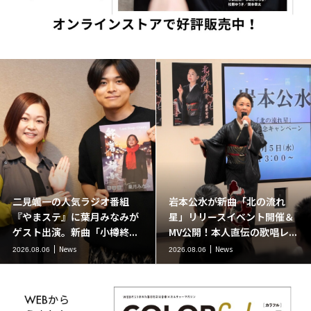
二見颯一の人気ラジオ番組
岩本公水が新曲「北の流れ
『やまステ』に葉月みなみが
星」リリースイベント開催＆
ゲスト出演。新曲「小樽終...
MV公開！本人直伝の歌唱レ...
News
News
2026.08.06
2026.08.06