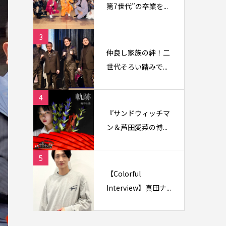
第7世代”の卒業を...
3
仲良し家族の絆！二
世代そろい踏みで...
4
『サンドウィッチマ
ン＆芦田愛菜の博...
5
【Colorful
Interview】真田ナ...