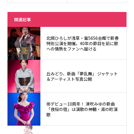
関連記事
北岡ひろしが浅草・雷5656会館で新春
特別公演を開催。40年の節目を前に歌
への情熱をファンへ届ける
丘みどり、新曲「夢乱舞」 ジャケット
＆アーティスト写真公開
㊗️デビュー10周年！ 津吹みゆの新曲
「夜桜の宿」は演歌の神髄・湯の町演
歌