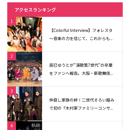
アクセスランキング
1
【Colorful Interview】フォレスタ
〜音楽の力を信じて、これからも...
2
辰巳ゆうとが”演歌第7世代”の卒業
をファンへ報告。大阪・新歌舞伎...
3
仲良し家族の絆！二世代そろい踏み
で初の『木村家ファミリーコンサ...
4