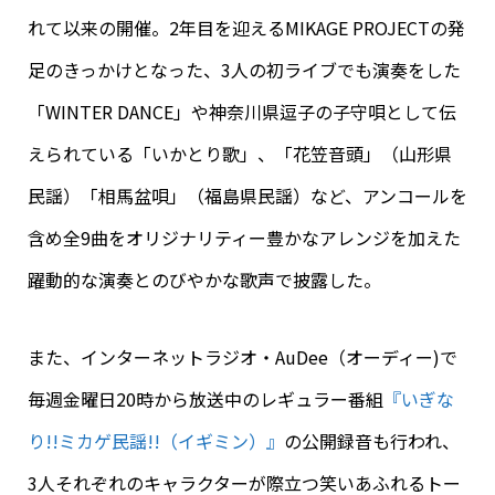
れて以来の開催。2年目を迎えるMIKAGE PROJECTの発
足のきっかけとなった、3人の初ライブでも演奏を
した
「WINTER DANCE」や神奈川県逗子の子守唄として伝
えられている「いかとり歌」、「花笠音頭」（山形県
民謡）「相馬盆唄」（福島県民謡）など、アンコールを
含め全9曲をオリジナリティー豊かなアレンジを加えた
躍動的な演奏とのびやかな歌声で披露した。
また、インターネットラジオ・AuDee（オーディー)で
毎週金曜日20時から放送中のレギュラー番組
『いぎな
り!!ミカゲ民謡!!（イギミン）
』
の公開録音も行われ、
3人それぞれのキャラクターが際立つ笑いあふれるトー