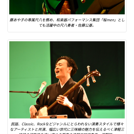
藤あや子の専属尺八を務め、和楽器パフォーマンス集団「桜men」とし
ても活躍中の尺八奏者・佐藤公基。
民謡、Classic、Rockなどジャンルにとらわれない演奏スタイルで様々
なアーティストと共演、幅広い世代に三味線の魅力を伝えるべく津軽三