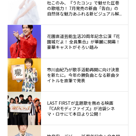
杜このみ、『うたコン』で魅せた圧巻
の歌唱力！ 7月発売の新曲「告白」の
自然体な魅力あふれる新ビジュアル解...
花園直道芸能生活20周年記念公演『花
園城だよ！ 全員集合』が華麗に開幕！
豪華キャストがそろい踏み
市川由紀乃が歌手活動再開に向け決意
を新たに。今年の勝負曲となる新曲タ
イトルを直筆で発表
LAST FIRSTが主題歌を務める映画
『CARモディファイズ』が池袋シネ
マ・ロサにて本日より公開！