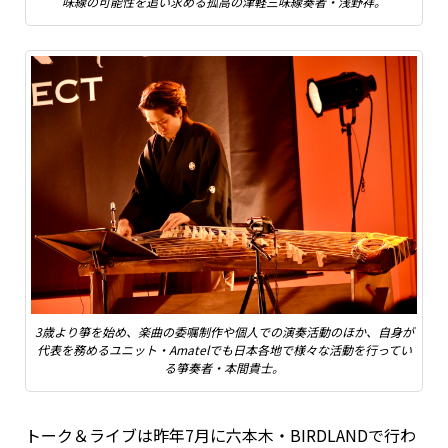
味線の可能性を追い求める孤高の津軽三味線奏者・浅野祥。
3歳より箏を始め、楽曲の委嘱制作や個人での演奏活動のほか、自身が
代表を務めるユニット・Amatelでも日本各地で様々な活動を行ってい
る箏奏者・本間貴士。
トーク＆ライブは昨年7月に六本木・BIRDLANDで行わ