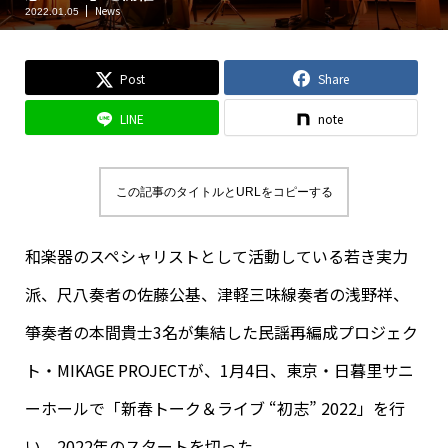
News
2022.01.05
Post
Share
LINE
note
この記事のタイトルとURLをコピーする
和楽器のスペシャリストとして活動している若き実力
派、尺八奏者の佐藤公基、津軽三味線奏者の浅野祥、
箏奏者の本間貴士3名が集結した民謡再編成プロジェク
ト・MIKAGE PROJECTが、1月4日、東京・日暮里サニ
ーホールで「新春トーク＆ライブ “初志” 2022」を行
い、2022年のスタートを切った。