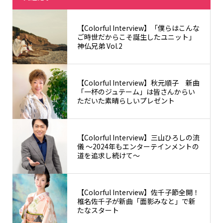
【Colorful Interview】「僕らはこんな
ご時世だからこそ誕生したユニット」
神仏兄弟 Vol.2
【Colorful Interview】秋元順子 新曲
「一杯のジュテーム」は皆さんからい
ただいた素晴らしいプレゼント
【Colorful Interview】三山ひろしの流
儀 〜2024年もエンターテインメントの
道を追求し続けて〜
【Colorful Interview】佐千子節全開！
椎名佐千子が新曲「面影みなと」で新
たなスタート