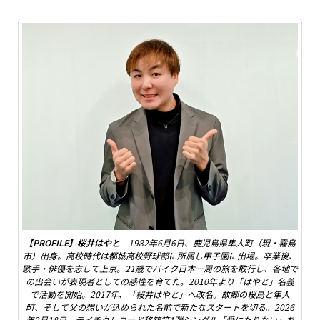
【PROFILE】桜井はやと
1982年6月6日、鹿児島県隼人町（現・霧島
市）出身。高校時代は都城高校野球部に所属し甲子園に出場。卒業後、
歌手・俳優を志して上京。21歳でバイク日本一周の旅を敢行し、各地で
の出会いが表現者としての感性を育てた。2010年より「はやと」名義
で活動を開始。2017年、「桜井はやと」へ改名。故郷の桜島と隼人
町、そして父の想いが込められた名前で新たなスタートを切る。2026
年2月18日、テイチクレコード移籍第1弾シングル「愛にたりない」を