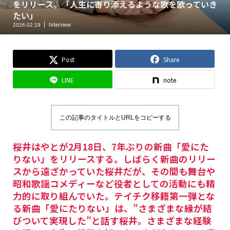
をリリース。「人生に寄り添えるような歌を歌っていき
たい」
Interview
2026.02.19
Post
Share
LINE
note
この記事のタイトルとURLをコピーする
桜井はやとが2月18日、7年ぶりの新曲「愛にた
りない」をリリースする。しばらく新曲のリリー
スから遠ざかっていた桜井だが、その間も舞台や
昭和歌謡コメディーなど役者としての活動にも精
力的に取り組んでいた。テイチク移籍第一弾とな
る新曲「愛にたりない」は、”さまざまな縁が結
びついて実現した”と話す桜井。さまざまな経験