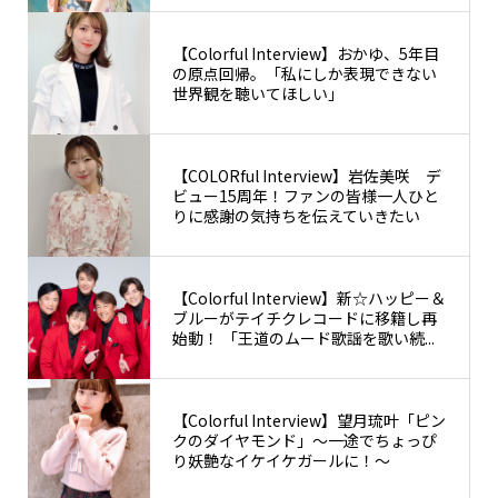
【Colorful Interview】おかゆ、5年目
の原点回帰。「私にしか表現できない
世界観を聴いてほしい」
【COLORful Interview】岩佐美咲 デ
ビュー15周年！ファンの皆様一人ひと
りに感謝の気持ちを伝えていきたい
【Colorful Interview】新☆ハッピー＆
ブルーがテイチクレコードに移籍し再
始動！ 「王道のムード歌謡を歌い続...
【Colorful Interview】望月琉叶「ピン
クのダイヤモンド」〜一途でちょっぴ
り妖艶なイケイケガールに！〜