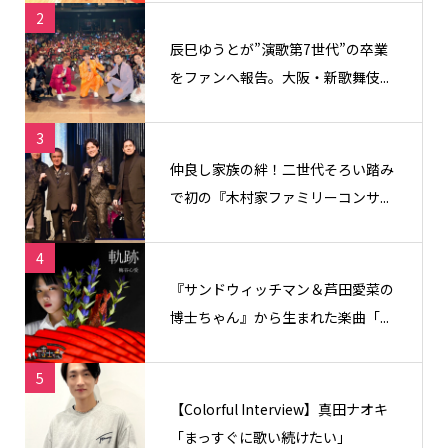
2
辰巳ゆうとが”演歌第7世代”の卒業
をファンへ報告。大阪・新歌舞伎...
3
仲良し家族の絆！二世代そろい踏み
で初の『木村家ファミリーコンサ...
4
『サンドウィッチマン＆芦田愛菜の
博士ちゃん』から生まれた楽曲「...
5
【Colorful Interview】真田ナオキ
「まっすぐに歌い続けたい」