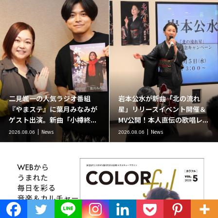
二見颯一の人気ラジオ番組
岩本公水が新曲「北の流れ
『やまステ』に葉月みなみが
星」リリースイベント開催＆
ゲスト出演。新曲「小樽終...
MV公開！本人直伝の歌唱レ...
News
News
2026.08.06
2026.08.06