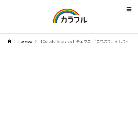
Interview
【Colorful Interview】チェウニ ”これまで、そしてこれから”。25周年記念曲「オータム イン トーキョー」とともに新たな一歩を