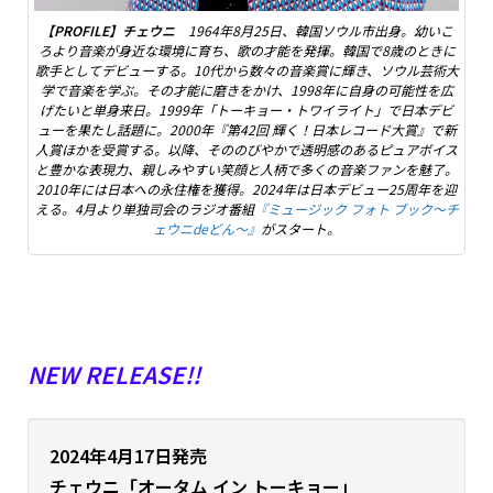
【PROFILE】チェウニ
1964年8月25日、韓国ソウル市出身。幼いこ
ろより音楽が身近な環境に育ち、歌の才能を発揮。韓国で8歳のときに
歌手としてデビューする。10代から数々の音楽賞に輝き、ソウル芸術大
学で音楽を学ぶ。その才能に磨きをかけ、1998年に自身の可能性を広
げたいと単身来日。1999年「トーキョー・トワイライト」で日本デビ
ューを果たし話題に。2000年『第42回 輝く！日本レコード大賞』で新
人賞ほかを受賞する。以降、そののびやかで透明感のあるピュアボイス
と豊かな表現力、親しみやすい笑顔と人柄で多くの音楽ファンを魅了。
2010年には日本への永住権を獲得。2024年は日本デビュー25周年を迎
える。4月より単独司会のラジオ番組
『ミュージック フォト ブック〜チ
ェウニdeどん〜』
がスタート。
NEW RELEASE!!
2024年4月17日発売
チェウニ「オータム イン トーキョー」