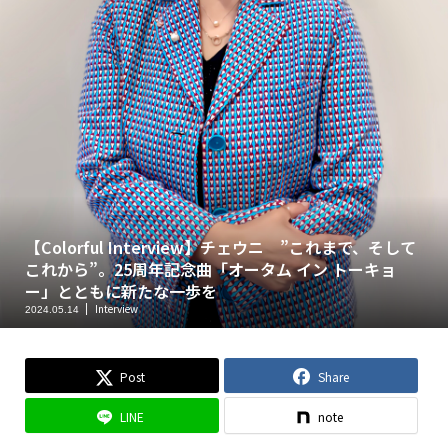
【Colorful Interview】チェウニ ”これまで、そして
これから”。25周年記念曲「オータム イン トーキョ
ー」とともに新たな一歩を
Interview
2024.05.14
Post
Share
LINE
note