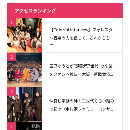
アクセスランキング
1
【Colorful Interview】フォレスタ
〜音楽の力を信じて、これからも
信...
2
辰巳ゆうとが”演歌第7世代”の卒業
をファンへ報告。大阪・新歌舞伎...
3
仲良し家族の絆！二世代そろい踏み
で初の『木村家ファミリーコンサ...
4