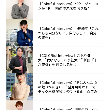
【Colorful Interview】パク・ジュニョ
ンが “Ｋ‐演歌”の未来を切り拓く！
【Colorful Interview】小田純平「これ
からも自分なりに、自分らしく、自分
の道を」
【COLORful Interview】こおり健
太 ”女唄ならこおり健太！” 新曲「十
六夜橋」を 僕の代名詞に
【Colorful Interview】”男はみんな 女
の敵（かたき）…” 望月琉叶がドラマ
チック本格演歌に挑む〜 新曲「百年の
冬...
【Colorful Interview】待望のロックン