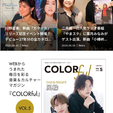
川野夏美、新曲「カクテル」
二見颯一の人気ラジオ番組
リリース記念イベント開催！
『やまステ』に葉月みなみが
デビュー27年分の全カタロ...
ゲスト出演。新曲「小樽終...
News
News
2026.08.06
2026.08.06