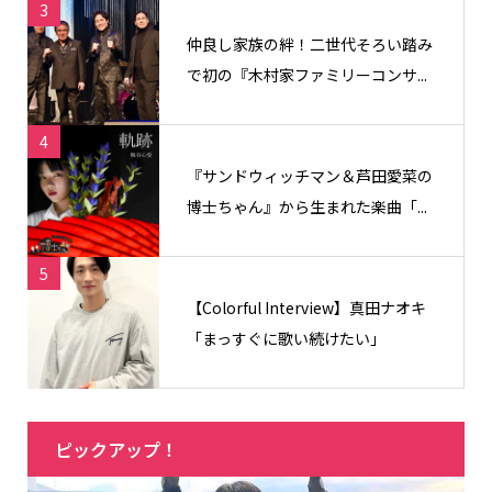
3
仲良し家族の絆！二世代そろい踏み
で初の『木村家ファミリーコンサ...
4
『サンドウィッチマン＆芦田愛菜の
博士ちゃん』から生まれた楽曲「...
5
【Colorful Interview】真田ナオキ
「まっすぐに歌い続けたい」
ピックアップ！