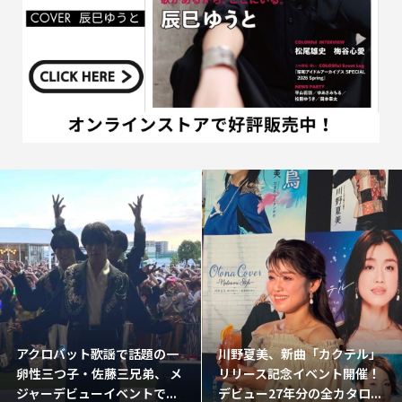
アクロバット歌謡で話題の一
川野夏美、新曲「カクテル」
卵性三つ子・佐藤三兄弟、 メ
リリース記念イベント開催！
ジャーデビューイベントで...
デビュー27年分の全カタロ...