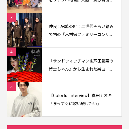
3
仲良し家族の絆！二世代そろい踏み
で初の『木村家ファミリーコンサ...
4
『サンドウィッチマン＆芦田愛菜の
博士ちゃん』から生まれた楽曲「...
5
【Colorful Interview】真田ナオキ
「まっすぐに歌い続けたい」