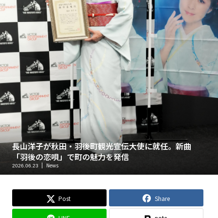
長山洋子が秋田・羽後町観光宣伝大使に就任。新曲
「羽後の恋唄」で町の魅力を発信
News
2026.06.23
Post
Share
LINE
note