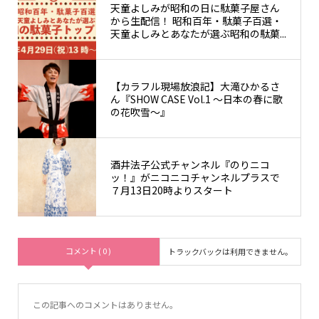
天童よしみが昭和の日に駄菓子屋さん
から生配信！ 昭和百年・駄菓子百選・
天童よしみとあなたが選ぶ昭和の駄菓...
【カラフル現場放浪記】大滝ひかるさ
ん『SHOW CASE Vol.1 〜日本の春に歌
の花吹雪〜』
酒井法子公式チャンネル『のりニコ
ッ！』がニコニコチャンネルプラスで
７月13日20時よりスタート
コメント ( 0 )
トラックバックは利用できません。
この記事へのコメントはありません。