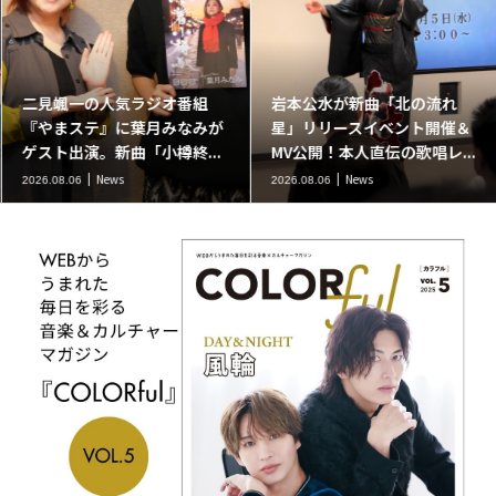
二見颯一の人気ラジオ番組
岩本公水が新曲「北の流れ
『やまステ』に葉月みなみが
星」リリースイベント開催＆
ゲスト出演。新曲「小樽終...
MV公開！本人直伝の歌唱レ...
News
News
2026.08.06
2026.08.06