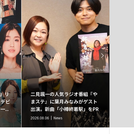

」リ
二見颯一の人気ラジオ番組『や
岩本公
 デビ
まステ』に葉月みなみがゲスト
リリー
...
出演。新曲「小樽終着駅」をPR
開！本
News
2026.08.06
2026.08.