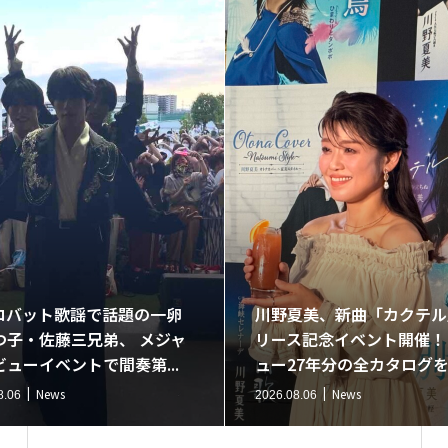
ロバット歌謡で話題の一卵
川野夏美、新曲「カクテル
つ子・佐藤三兄弟、 メジャ
リース記念イベント開催！
ビューイベントで間奏第...
ュー27年分の全カタログを一
News
News
8.06
2026.08.06