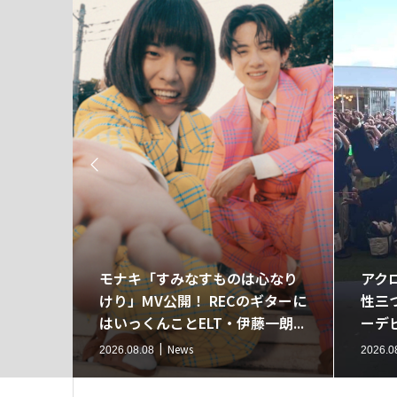

ン、メ
モナキ「すみなすものは心なり
アク
期ライ
けり」MV公開！ RECのギターに
性三
も...
はいっくんことELT・伊藤一朗...
ーデ
News
2026.08.08
2026.0