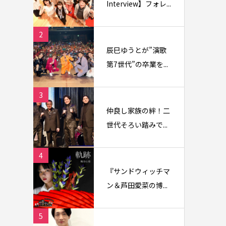
Interview】フォレ...
2
辰巳ゆうとが”演歌
第7世代”の卒業を...
3
仲良し家族の絆！二
世代そろい踏みで...
4
『サンドウィッチマ
ン＆芦田愛菜の博...
5