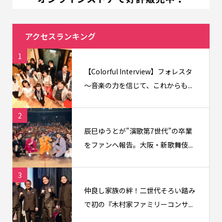
アクセスランキング
1
【Colorful Interview】フォレスタ
〜音楽の力を信じて、これからも...
2
辰巳ゆうとが”演歌第7世代”の卒業
をファンへ報告。大阪・新歌舞伎...
3
仲良し家族の絆！二世代そろい踏み
で初の『木村家ファミリーコンサ...