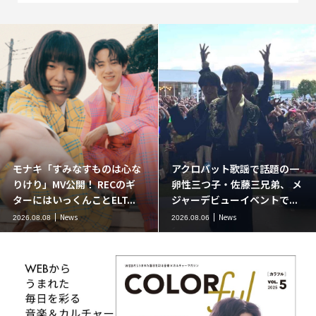
モナキ「すみなすものは心な
アクロバット歌謡で話題の一
りけり」MV公開！ RECのギ
卵性三つ子・佐藤三兄弟、 メ
ターにはいっくんことELT...
ジャーデビューイベントで...
News
News
2026.08.08
2026.08.06