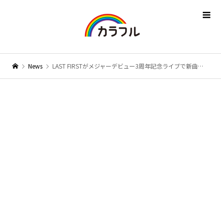
News
LAST FIRSTがメジャーデビュー3周年記念ライブで新曲「少年」など13曲を熱唱！「毎年毎年ステップアップしていく姿を見ていただきたい」