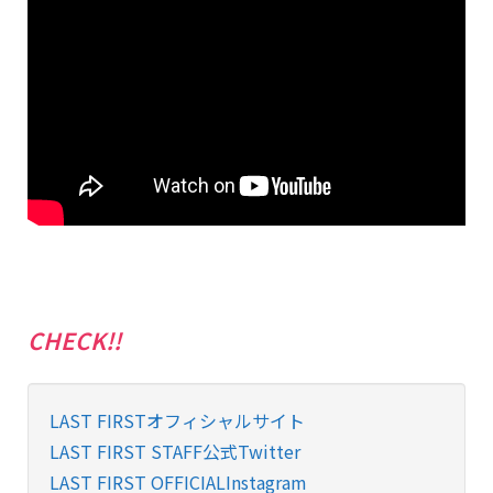
CHECK!!
LAST FIRSTオフィシャルサイト
LAST FIRST STAFF公式Twitter
LAST FIRST OFFICIALInstagram