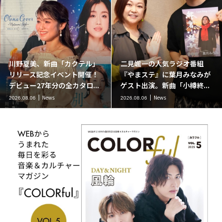
川野夏美、新曲「カクテル」
二見颯一の人気ラジオ番組
リリース記念イベント開催！
『やまステ』に葉月みなみが
デビュー27年分の全カタロ...
ゲスト出演。新曲「小樽終...
News
News
2026.08.06
2026.08.06