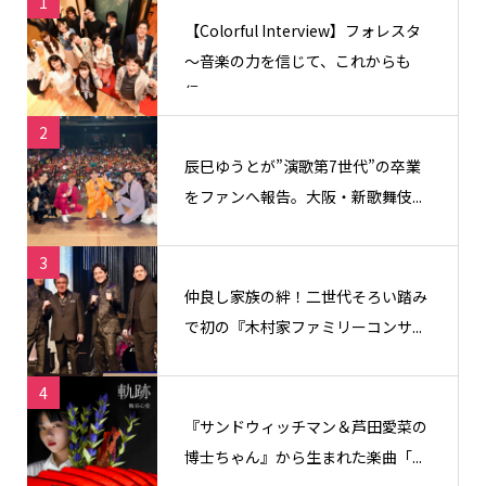
1
【Colorful Interview】フォレスタ
〜音楽の力を信じて、これからも
信...
2
辰巳ゆうとが”演歌第7世代”の卒業
をファンへ報告。大阪・新歌舞伎...
3
仲良し家族の絆！二世代そろい踏み
で初の『木村家ファミリーコンサ...
4
『サンドウィッチマン＆芦田愛菜の
博士ちゃん』から生まれた楽曲「...