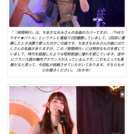
「『夜間飛行』は、ちあきなおみさんの名曲のカバーですが、『THEカ
ラオケ★バトル』というテレビ番組で2回優勝していまして、2回目に優
勝したとき決勝で歌ったのがこの曲です。ちあきなおみさんの曲にはた
くさんの名曲がありますが、この『夜間飛行』には特別なものを感じて
いまして、時代を超越したような昭和歌謡に憧れを感じています。途中
にフランス語の機内アナウンスが入っているんです。これもとっても素
敵だなと思って、今回私が挑戦させていただいております。そちらもぜ
ひお聴きください」（おかゆ）