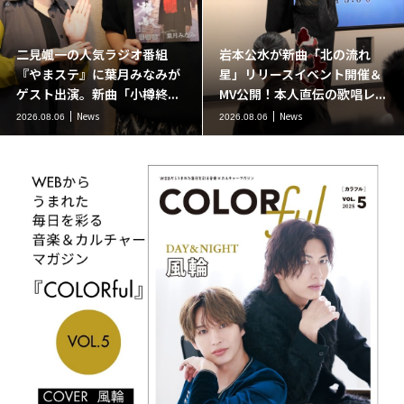
二見颯一の人気ラジオ番組
岩本公水が新曲「北の流れ
『やまステ』に葉月みなみが
星」リリースイベント開催＆
ゲスト出演。新曲「小樽終...
MV公開！本人直伝の歌唱レ...
News
News
2026.08.06
2026.08.06