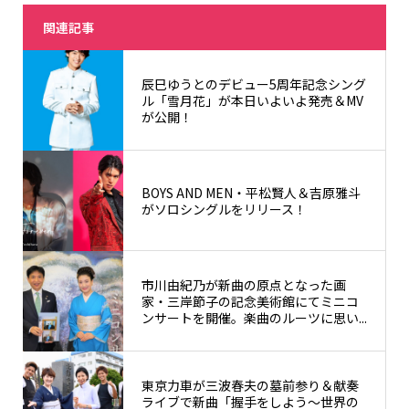
関連記事
辰巳ゆうとのデビュー5周年記念シング
ル「雪月花」が本日いよいよ発売＆MV
が公開！
BOYS AND MEN・平松賢人＆吉原雅斗
がソロシングルをリリース！
市川由紀乃が新曲の原点となった画
家・三岸節子の記念美術館にてミニコ
ンサートを開催。楽曲のルーツに思い...
東京力車が三波春夫の墓前参り＆献奏
ライブで新曲「握手をしよう～世界の