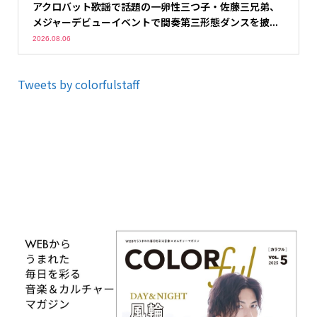
アクロバット歌謡で話題の一卵性三つ子・佐藤三兄弟、
メジャーデビューイベントで間奏第三形態ダンスを披...
2026.08.06
Tweets by colorfulstaff