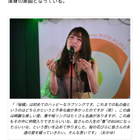
渾身の楽曲となっている。
「『桜綴』は初めてのハッピーなラブソングです。これまでの私の曲と
いうのはどちらかというと不幸な曲が多かったのですが（笑）、この曲
は綺麗な美しい愛。春や桜ソングはたくさん名曲がありますが、この曲
もその中に仲間入りできたらいいな、皆さんの人生の”春”のBGMになっ
たらいいな、という思いを込めて作りました。桜の花びらに皆さんの永
遠の愛を綴っていきたい。そんな思いです」（おかゆ）