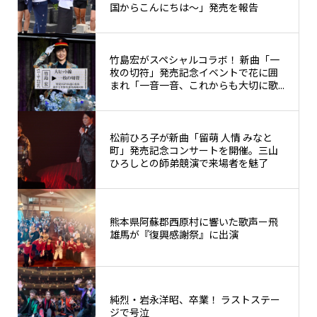
国からこんにちは～」発売を報告
竹島宏がスペシャルコラボ！ 新曲「一
枚の切符」発売記念イベントで花に囲
まれ「一音一音、これからも大切に歌...
松前ひろ子が新曲「留萌 人情 みなと
町」発売記念コンサートを開催。三山
ひろしとの師弟競演で来場者を魅了
熊本県阿蘇郡西原村に響いた歌声ー飛
雄馬が『復興感謝祭』に出演
純烈・岩永洋昭、卒業！ ラストステー
ジで号泣