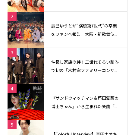
2
辰巳ゆうとが”演歌第7世代”の卒業
をファンへ報告。大阪・新歌舞伎...
3
仲良し家族の絆！二世代そろい踏み
で初の『木村家ファミリーコンサ...
4
『サンドウィッチマン＆芦田愛菜の
博士ちゃん』から生まれた楽曲「...
5
【Colorful Interview】真田ナオキ