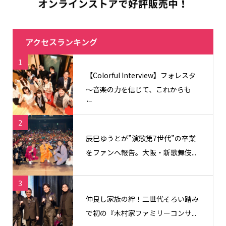
アクセスランキング
1
【Colorful Interview】フォレスタ
〜音楽の力を信じて、これからも
信...
2
辰巳ゆうとが”演歌第7世代”の卒業
をファンへ報告。大阪・新歌舞伎...
3
仲良し家族の絆！二世代そろい踏み
で初の『木村家ファミリーコンサ...