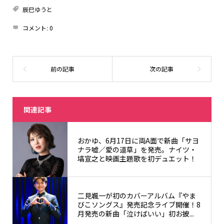
辰巳ゆうと
コメント:
0
関連記事
おかゆ、6月17日に両A面で新曲「サヨ
ナラ嘘／愛の道草」を発売。ナイツ・
塙宣之と映画主題歌を初デュエット！
二見颯一が初のカバーアルバム『やま
びこソングス』発売記念ライブ開催！8
月発売の新曲「泣けばいい」初お披...