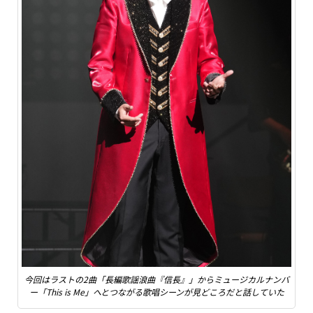
今回はラストの2曲「長編歌謡浪曲『信長』」からミュージカルナンバ
ー「This is Me」へとつながる歌唱シーンが見どころだと話していた