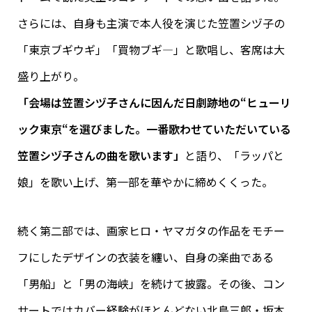
さらには、自身も主演で本人役を演じた笠置シヅ子の
「東京ブギウギ」「買物ブギ―」と歌唱し、客席は大
盛り上がり。
「会場は笠置シヅ子さんに因んだ日劇跡地の“ヒューリ
ック東京“を選びました。一番歌わせていただいている
笠置シヅ子さんの曲を歌います」
と語り、「ラッパと
娘」を歌い上げ、第一部を華やかに締めくくった。
続く第二部では、画家ヒロ・ヤマガタの作品をモチー
フにしたデザインの衣装を纏い、自身の楽曲である
「男船」と「男の海峡」を続けて披露。その後、コン
サートではカバー経験がほとんどない北島三郎・坂本