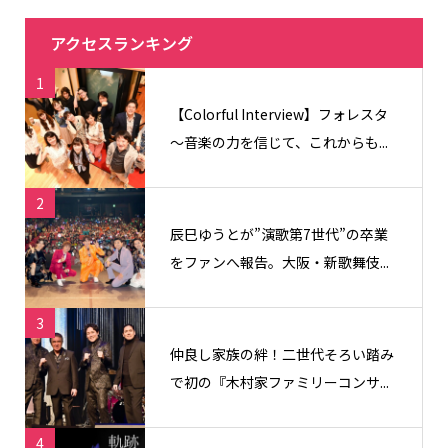
アクセスランキング
1
【Colorful Interview】フォレスタ
〜音楽の力を信じて、これからも...
2
辰巳ゆうとが”演歌第7世代”の卒業
をファンへ報告。大阪・新歌舞伎...
3
仲良し家族の絆！二世代そろい踏み
で初の『木村家ファミリーコンサ...
4