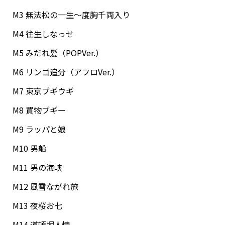
M3 無法松の一生～度胸千両入り
M4 往生しなっせ
M5 みだれ髪（POPVer.）
M6 リンゴ追分（アフロVer.）
M7 東京ブギウギ
M8 買物ブギー
M9 ラッパと娘
M10 男船
M11 男の海峡
M12 風雪ながれ旅
M13 夜桜お七
M14 道頓堀人情