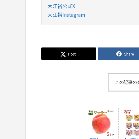
大江裕公式X
大江裕Instagram
Post
Share
この記事の