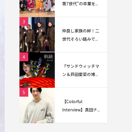
第7世代”の卒業を...
3
仲良し家族の絆！二
世代そろい踏みで...
4
『サンドウィッチマ
ン＆芦田愛菜の博...
5
【Colorful
Interview】真田ナ...