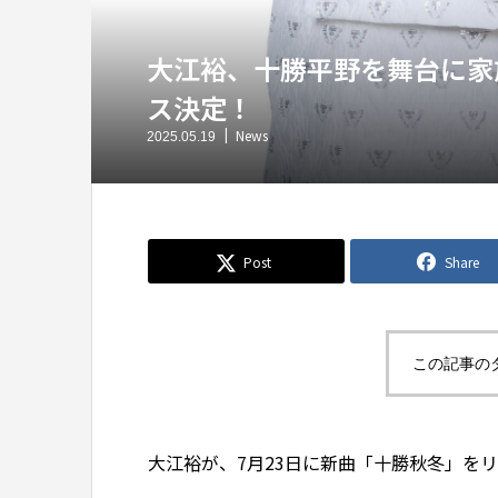
大江裕、十勝平野を舞台に家
ス決定！
News
2025.05.19
Post
Share
この記事の
大江裕が、7月23日に新曲「十勝秋冬」を