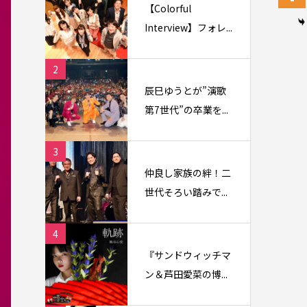
【Colorful
Interview】フォレ...
2
辰巳ゆうとが”演歌
第7世代”の卒業を...
3
仲良し家族の絆！二
世代そろい踏みで...
4
『サンドウィッチマ
ン＆芦田愛菜の博...