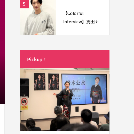
5
【Colorful
Interview】真田ナ...
Pickup！