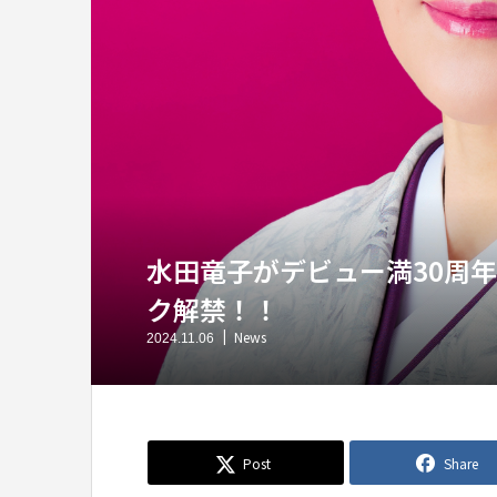
水田竜子がデビュー満30周
ク解禁！！
News
2024.11.06
Post
Share