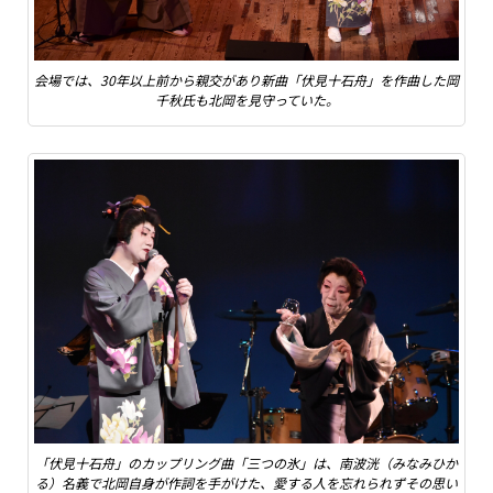
会場では、30年以上前から親交があり新曲「伏見十石舟」を作曲した岡
千秋氏も北岡を見守っていた。
「伏見十石舟」のカップリング曲「三つの氷」は、南波洸（みなみひか
る）名義で北岡自身が作詞を手がけた、愛する人を忘れられずその思い