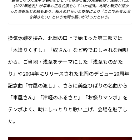
（2021年逝去）が毎年お正月公演をしていた場所。北岡と親交が深か
った浅香氏との縁もあり、知人の計らいと支援により「ここで新春公演
を開きたい」という北岡の願いが叶ったという。
換気休憩を挟み、北岡の口上で始まった第二部では
「木遣りくずし」「奴さん」など粋でおしゃれな端唄
から、ご当地・浅草をテーマにした「浅草ものがた
り」や2004年にリリースされた北岡のデビュー20周年
記念曲「竹屋の渡し」、さらに美空ひばりの名曲から
「車屋さん」「津軽のふるさと」「お祭りマンボ」を
テンポよく、時にしっとりと歌い上げ、会場を魅了し
た。