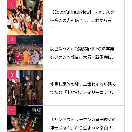
1
【Colorful Interview】フォレスタ
〜音楽の力を信じて、これからも
信...
2
辰巳ゆうとが”演歌第7世代”の卒業
をファンへ報告。大阪・新歌舞伎...
3
仲良し家族の絆！二世代そろい踏み
で初の『木村家ファミリーコンサ...
4
『サンドウィッチマン＆芦田愛菜の
博士ちゃん』から生まれた楽曲「...