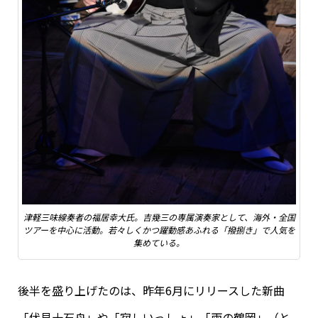
津軽三味線奏者の福居幸大氏。吉幾三の専属演奏家として、海外・全国
ツアーを中心に活動。若々しくかつ躍動感あふれる「撥捌き」で人気を
集めている。
後半を盛り上げたのは、昨年6月にリリースした新曲
「伏見十石舟」や「寂しいっしょ」「雨の鶴岡」（と