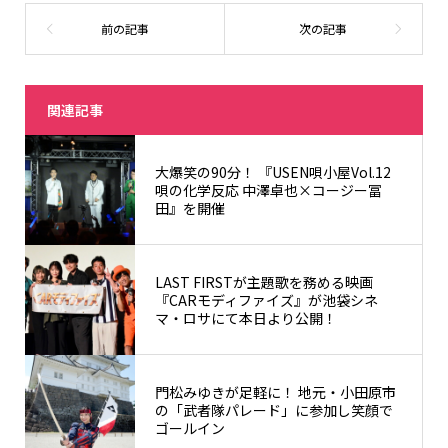
関連記事
大爆笑の90分！ 『USEN唄小屋Vol.12
唄の化学反応 中澤卓也×コージー冨
田』を開催
LAST FIRSTが主題歌を務める映画
『CARモディファイズ』が池袋シネ
マ・ロサにて本日より公開！
門松みゆきが足軽に！ 地元・小田原市
の「武者隊パレード」に参加し笑顔で
ゴールイン