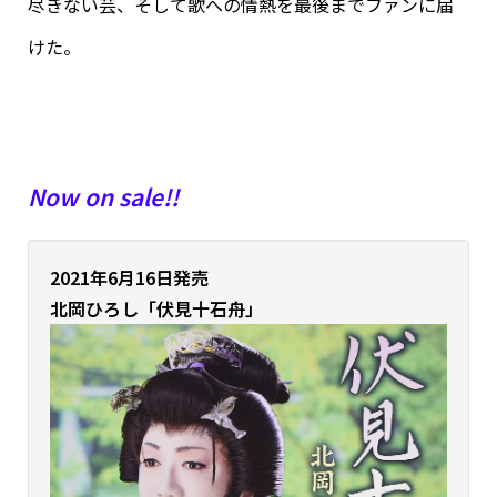
尽きない芸、そして歌への情熱を最後までファンに届
けた。
Now on sale!!
2021年6月16日発売
北岡ひろし
「伏見十石舟」