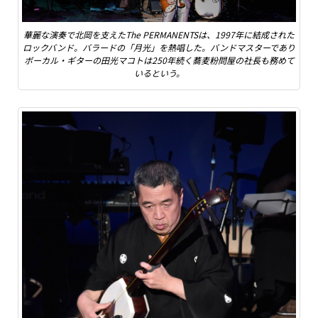
華麗な演奏で北岡を支えたThe PERMANENTSは、1997年に結成された
ロックバンド。バラードの「月光」を熱唱した。バンドマスターであり
ボーカル・ギターの田光マコトは250年続く蕎麦粉問屋の社長も務めて
いるという。