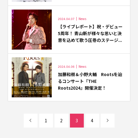
News
2024.04.07
【ライブレポート】祝・デビュー
5周年！ 青山新が様々な思いと決
意を込めて歌う圧巻のステージ...
News
2024.04.06
加藤和樹＆小野大輔 Rootsを辿
るコンサート『THE
Roots2024』開催決定！
1
2
3
4

