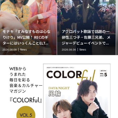
川野夏美、新曲「カクテル」
二見颯一の人気ラジオ番組
リリース記念イベント開催！
『やまステ』に葉月みなみが
デビュー27年分の全カタロ...
ゲスト出演。新曲「小樽終...
News
News
2026.08.06
2026.08.06