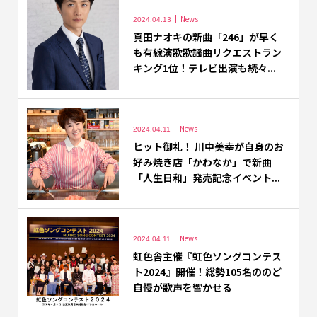
News
2024.04.13
真田ナオキの新曲「246」が早く
も有線演歌歌謡曲リクエストラン
キング1位！テレビ出演も続々...
News
2024.04.11
ヒット御礼！ 川中美幸が自身のお
好み焼き店「かわなか」で新曲
「人生日和」発売記念イベント...
News
2024.04.11
虹色舎主催『虹色ソングコンテス
ト2024』開催！総勢105名ののど
自慢が歌声を響かせる