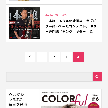
News
2024.04.01
山本譲二メタル化計画第二弾『ギ
ター弾いてみたコンテスト』 ギタ
ー専門誌『ヤング・ギター』協...
1
2
3
4
