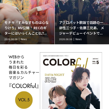
モナキ「すみなすものは心な
アクロバット歌謡で話題の一
りけり」MV公開！ RECのギ
卵性三つ子・佐藤三兄弟、 メ
ターにはいっくんことELT...
ジャーデビューイベントで...
News
News
2026.08.08
2026.08.06