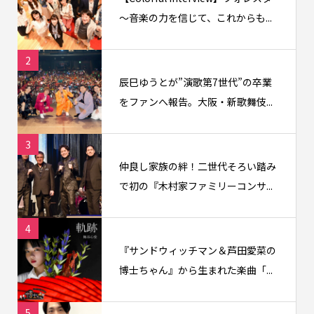
〜音楽の力を信じて、これからも...
2
辰巳ゆうとが”演歌第7世代”の卒業
をファンへ報告。大阪・新歌舞伎...
3
仲良し家族の絆！二世代そろい踏み
で初の『木村家ファミリーコンサ...
4
『サンドウィッチマン＆芦田愛菜の
博士ちゃん』から生まれた楽曲「...
5