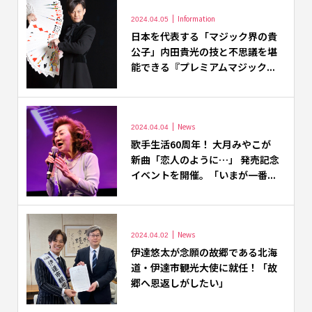
Information
2024.04.05
日本を代表する「マジック界の貴
公子」内田貴光の技と不思議を堪
能できる『プレミアムマジック...
News
2024.04.04
歌手生活60周年！ 大月みやこが
新曲「恋人のように…」 発売記念
イベントを開催。「いまが一番...
News
2024.04.02
伊達悠太が念願の故郷である北海
道・伊達市観光大使に就任！「故
郷へ恩返しがしたい」