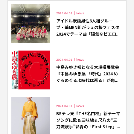
News
2024.04.01
アイドル歌謡男性6人組グルー
プ・華MEN組がうえの桜フェスタ
2024でテーマ曲「陽気なピエロ...
News
2024.04.01
中島みゆき初となる大規模展覧会
『中島みゆき展 「時代」2024 め
ぐるめぐるよ時代は巡る』が角...
News
2024.04.01
BSテレ東『THE名門校』新テーマ
ソングに歌＆三味線＆尺八の“三
刀流歌手”彩青の「First Step」...