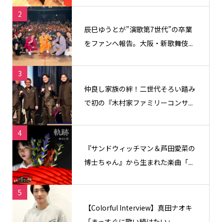
2
辰巳ゆうとが”演歌第7世代”の卒業
をファンへ報告。大阪・新歌舞伎...
3
仲良し家族の絆！二世代そろい踏み
で初の『木村家ファミリーコンサ...
4
『サンドウィッチマン＆芦田愛菜の
博士ちゃん』から生まれた楽曲「...
5
【Colorful Interview】真田ナオキ
「まっすぐに歌い続けたい」