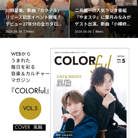
川野夏美、新曲「カクテル」
二見颯一の人気ラジオ番組
リリース記念イベント開催！
『やまステ』に葉月みなみが
デビュー27年分の全カタロ...
ゲスト出演。新曲「小樽終...
News
News
2026.08.06
2026.08.06