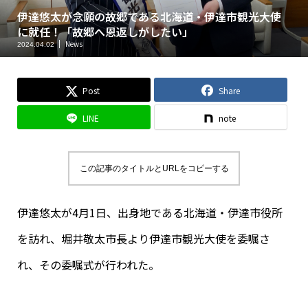
伊達悠太が念願の故郷である北海道・伊達市観光大使
に就任！「故郷へ恩返しがしたい」
News
2024.04.02
Post
Share
LINE
note
この記事のタイトルとURLをコピーする
伊達悠太が4月1日、出身地である北海道・伊達市役所
を訪れ、堀井敬太市長より伊達市観光大使を委嘱さ
れ、その委嘱式が行われた。