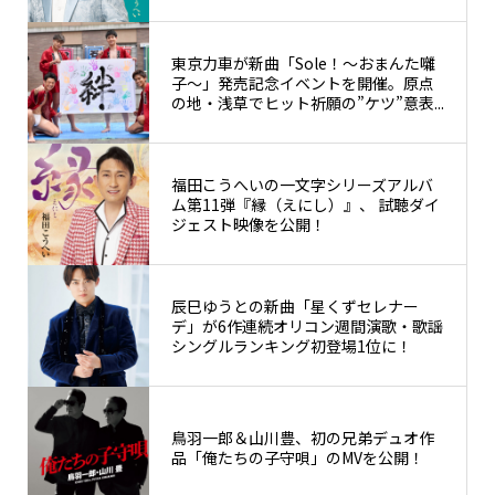
東京力車が新曲「Sole！〜おまんた囃
子〜」発売記念イベントを開催。原点
の地・浅草でヒット祈願の”ケツ”意表...
福田こうへいの一文字シリーズアルバ
ム第11弾『縁（えにし）』、 試聴ダイ
ジェスト映像を公開！
辰巳ゆうとの新曲「星くずセレナー
デ」が6作連続オリコン週間演歌・歌謡
シングルランキング初登場1位に！
鳥羽一郎＆山川豊、初の兄弟デュオ作
品「俺たちの子守唄」のMVを公開！