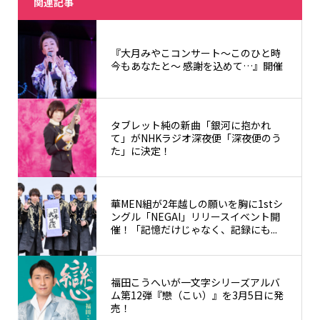
関連記事
『大月みやこコンサート～このひと時
今もあなたと～ 感謝を込めて…』開催
タブレット純の新曲「銀河に抱かれ
て」がNHKラジオ深夜便「深夜便のう
た」に決定！
華MEN組が2年越しの願いを胸に1stシ
ングル「NEGAI」リリースイベント開
催！「記憶だけじゃなく、記録にも...
福田こうへいが一文字シリーズアルバ
ム第12弾『戀（こい）』を3月5日に発
売！