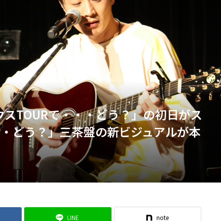
ハウスTOURで・・・どう？」の初日がス
・・どう？」三茶盤の新ビジュアルが本
LINE
note