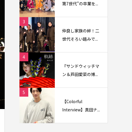
第7世代”の卒業を...
3
仲良し家族の絆！二
世代そろい踏みで...
4
『サンドウィッチマ
ン＆芦田愛菜の博...
5
【Colorful
Interview】真田ナ...