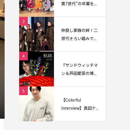
第7世代”の卒業を...
3
仲良し家族の絆！二
世代そろい踏みで...
4
『サンドウィッチマ
ン＆芦田愛菜の博...
5
【Colorful
Interview】真田ナ...