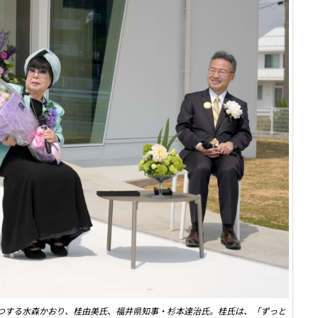
つする水森かおり、桂由美氏、福井県知事・杉本達治氏。桂氏は、「ずっと