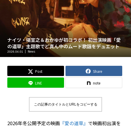
ナイツ・塙宣之＆おかゆが初コラボ！ 初出演映画「愛
の道草」主題歌でど真ん中のムード歌謡をデュエット
News
2026.04.01
Post
Share
LINE
note
この記事のタイトルとURLをコピーする
2026年冬公開予定の映画
『愛の道草』
で映画初出演を