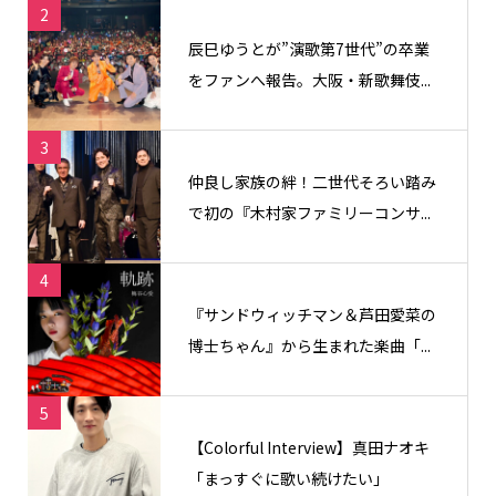
2
辰巳ゆうとが”演歌第7世代”の卒業
をファンへ報告。大阪・新歌舞伎...
3
仲良し家族の絆！二世代そろい踏み
で初の『木村家ファミリーコンサ...
4
『サンドウィッチマン＆芦田愛菜の
博士ちゃん』から生まれた楽曲「...
5
【Colorful Interview】真田ナオキ
「まっすぐに歌い続けたい」