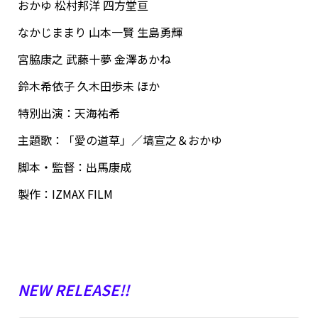
おかゆ 松村邦洋 四方堂亘
なかじままり 山本一賢 生島勇輝
宮脇康之 武藤十夢 金澤あかね
鈴木希依子 久木田歩未 ほか
特別出演：天海祐希
主題歌：「愛の道草」／塙宣之＆おかゆ
脚本・監督：出馬康成
製作：IZMAX FILM
NEW RELEASE!!