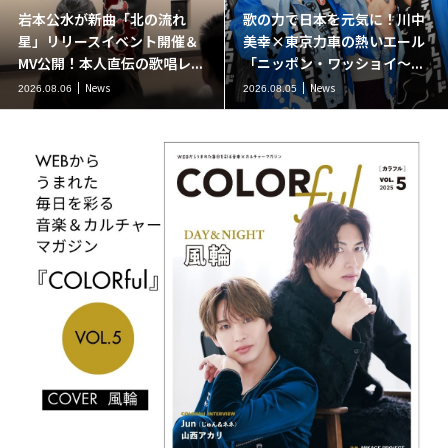
岩本公水が新曲「北の流れ
歌の力で日本を元気に！川中
星」リリースイベント開催＆
美幸×東京力車の熱いエール
MV公開！本人直伝の歌唱レ...
「ニッポン・ワッショイ～...
News
News
2026.08.06
2026.08.05