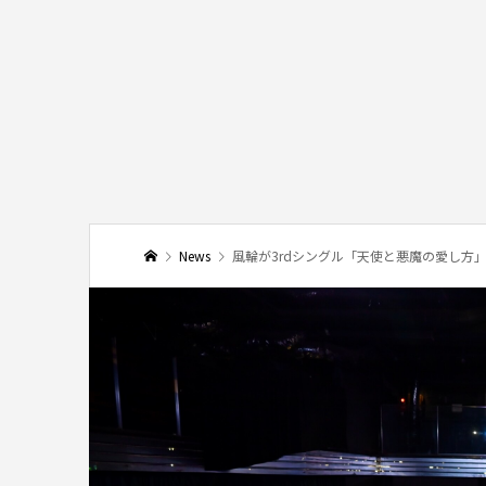
News
風輪が3rdシングル「天使と悪魔の愛し方