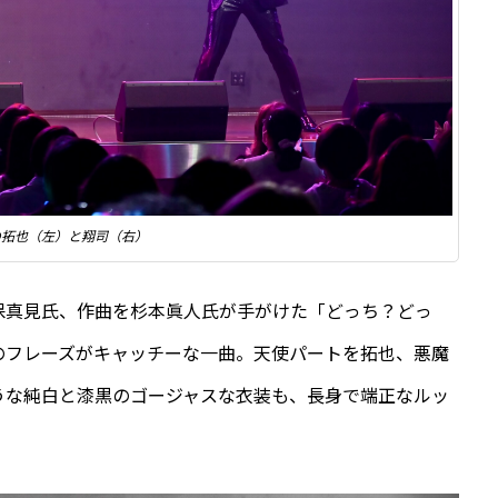
の拓也（左）と翔司（右）
保真見氏、作曲を杉本眞人氏が手がけた「どっち？どっ
のフレーズがキャッチーな一曲。天使パートを拓也、悪魔
うな純白と漆黒のゴージャスな衣装も、長身で端正なルッ