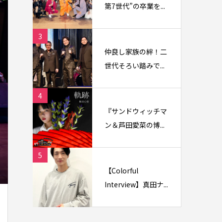
第7世代”の卒業を...
3
仲良し家族の絆！二
世代そろい踏みで...
4
『サンドウィッチマ
ン＆芦田愛菜の博...
5
【Colorful
Interview】真田ナ...